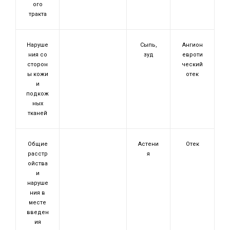
ого
тракта
Наруше
Сыпь,
Ангион
ния со
зуд
евроти
сторон
ческий
ы кожи
отек
и
подкож
ных
тканей
Общие
Астени
Отек
расстр
я
ойства
и
наруше
ния в
месте
введен
ия