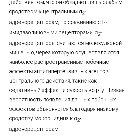
действия тем, что он обладает лишь слабым
сродством к центральным α
-
2
адренорецепторам, по сравнению с I
-
1
имидазолиновыми рецепторами; α
-
2
адренорецепторы считаются молекулярной
мишенью, через которую осуществляются
наиболее распространенные побочные
эффекты антигипертензивных агентов
центрального действия, такие как
седативный эффект и сухость во рту. Низкая
вероятность появления данных побочных
эффектов объясняется благодаря низкому
сродству моксонидина к α
-
2
адренорецепторам.