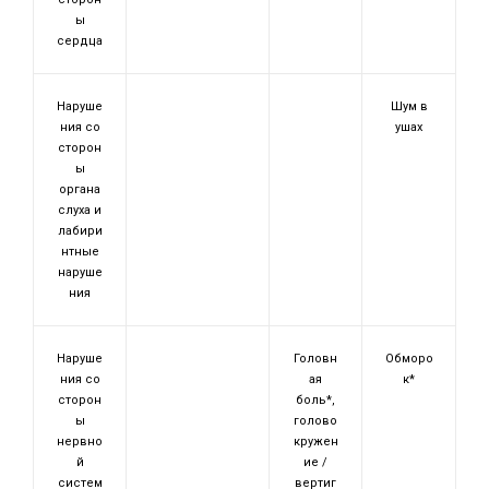
ы
сердца
Наруше
Шум в
ния со
ушах
сторон
ы
органа
слуха и
лабири
нтные
наруше
ния
Наруше
Головн
Обморо
ния со
ая
к*
сторон
боль*,
ы
голово
нервно
кружен
й
ие /
систем
вертиг