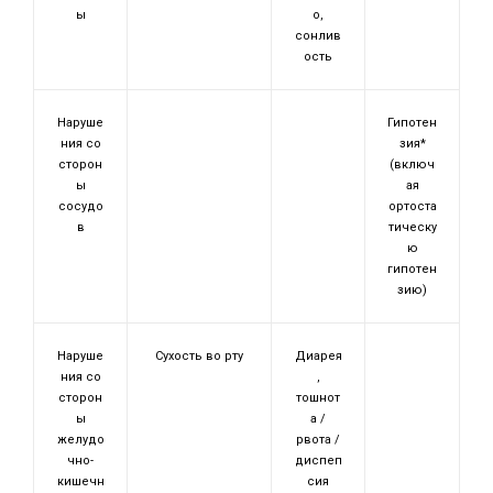
ы
о,
сонлив
ость
Наруше
Гипотен
ния со
зия*
сторон
(включ
ы
ая
сосудо
ортоста
в
тическу
ю
гипотен
зию)
Наруше
Сухость во рту
Диарея
ния со
,
сторон
тошнот
ы
а /
желудо
рвота /
чно-
диспеп
кишечн
сия