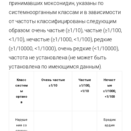
принимавших моксонидин, указаны по
системноорганным классам и в зависимости
от частоты классифицированы следующим
образом: очень частые (≥1/10), частые (≥1/100,
<1/10), нечастые (≥1/1000, <1/100), редкие
(≥1/10000, <1/1000), очень редкие (<1/10000),
частота не установлена (не может быть
установлена по имеющимся данным).
Класс
Очень частые
Частые
Нечаст
систем
≥1/10
≥1/100,
ые
ы
<1/10
≥1/1000,
органо
<1/100
в
Наруше
Брадик
ния со
ардия
сторон