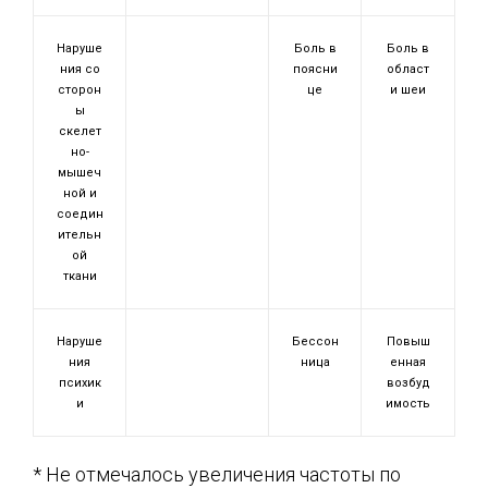
Наруше
Боль в
Боль в
ния со
поясни
област
сторон
це
и шеи
ы
скелет
но-
мышеч
ной и
соедин
ительн
ой
ткани
Наруше
Бессон
Повыш
ния
ница
енная
психик
возбуд
и
имость
* Не отмечалось увеличения частоты по