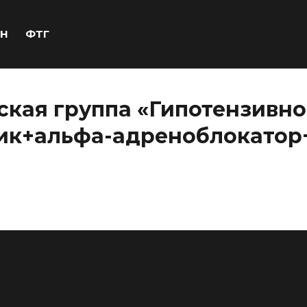
Н
ФТГ
ская группа «Гипотензивн
тик+альфа-адреноблокатор