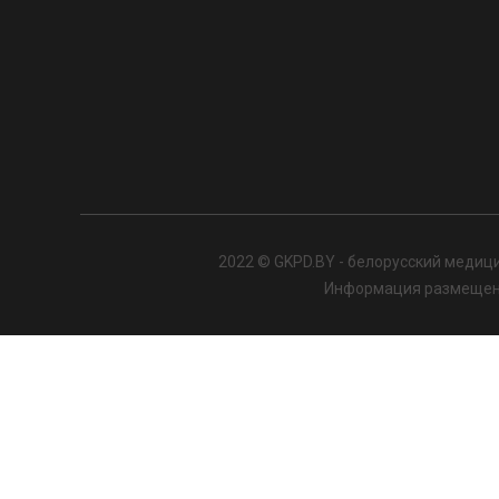
2022 © GKPD.BY - белорусский медици
Информация размещенна