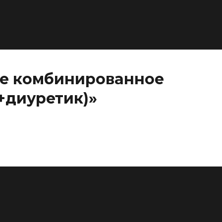
ое комбинированное
+диуретик)»