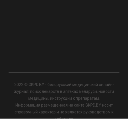
2022 © GKPD.BY - белорусский медицинский онлайн-
журнал: поиск лекарств в аптеках Беларуси, новости
медицины, инструкции к препаратам.
Информация размещенная на сайте GKPD.BY носит
справочный характер и не является руководством к
действию.