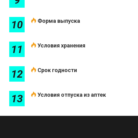
9
Форма выпуска
10
Условия хранения
11
Срок годности
12
Условия отпуска из аптек
13