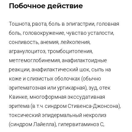
Побочное действие
Тошнота, рвота, боль в эпигастрии, головная
боль, головокружение, чувство усталости,
сонли­вость, анемия, лейкопения,
агранулоцитоз, тромбоцитопения,
метгемоглобинемия, анафилактоидные
реакции, анафилактический шок, сыпь на
коже и слизистых оболочках (обычно
эритематозная или уртикарная), зуд, отек
Квинке, многоформная экссудативная
эритема (в т.ч. синдром Стивенса-Джонсона),
токсический эпидермальный некролиз
(синдром Лайелла), гипервитаминоз С,