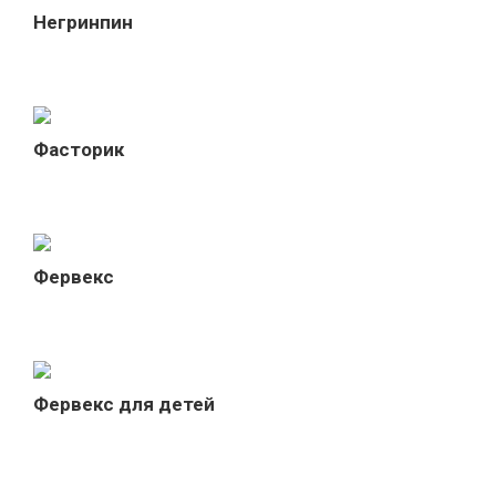
Негринпин
Фасторик
Фервекс
Фервекс для детей