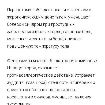
Парацетамол обладает анальгетическим и
жаропонижающим действием, уменьшает
болевой син­дром при простудных
заболеваниях (боль в горле, головная боль,
мышечная и суставная боль), снижает
повышенную температуру тела.
Фенирамина малеат - блокатор гистаминовых
H
-рецепторов, оказывает
1
противоаллергическое действие. Устраняет
зуд (в т.ч. глаз, носа), отечность и гиперемию
слизистых оболочек полости носа,
носоглотки и синусов, уменьшает явления
экссудации.