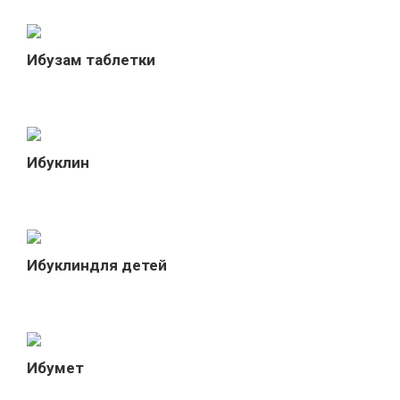
Ибузам таблетки
Ибуклин
Ибуклиндля детей
Ибумет