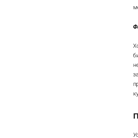
м
Ф
Х
б
н
з
п
к
П
У