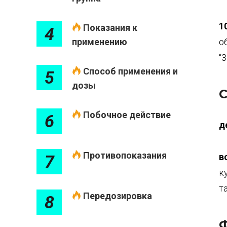
1
Показания к
4
о
применению
“
Способ применения и
5
дозы
С
Побочное действие
6
д
Противопоказания
в
7
к
т
Передозировка
8
Ф