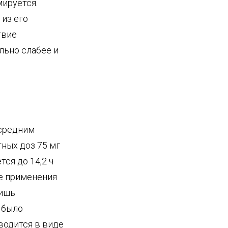
ируется.
из его
твие
льно слабее и
 средним
тных доз 75 мг
тся до 14,2 ч
те применения
Лишь
 было
водится в виде