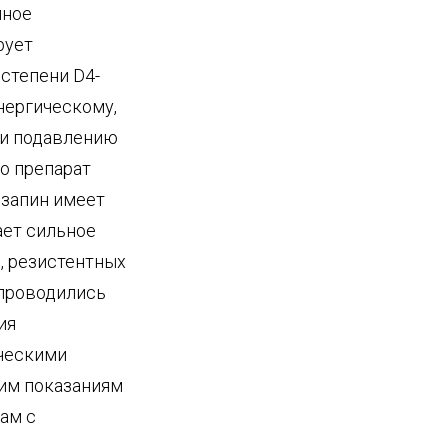
пное
рует
 степени D4-
нергическому,
 и подавлению
то препарат
озапин имеет
ет сильное
, резистентных
 проводились
ия
ическими
тим показаниям
ам с