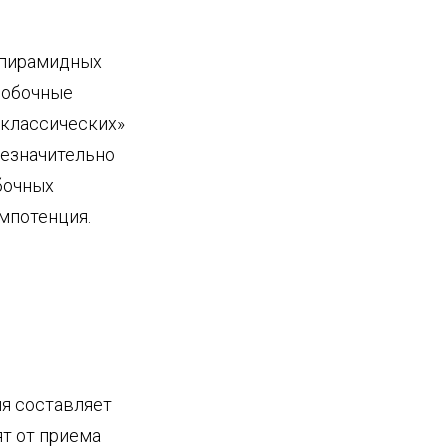
апирамидных
побочные
«классических»
незначительно
бочных
импотенция.
я составляет
ят от приема