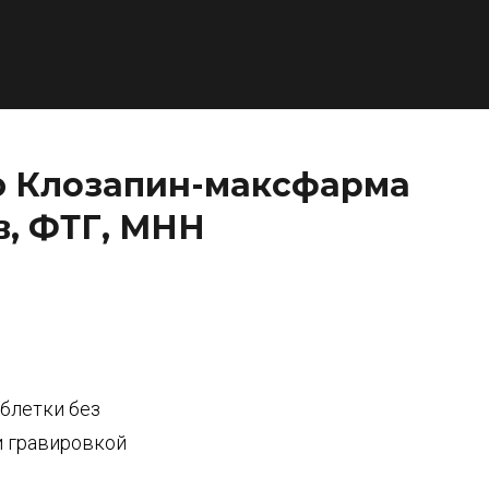
ю Клозапин-максфарма
в, ФТГ, МНН
аблетки без
и гравировкой