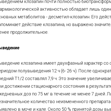
ыведением клозапин почти полностью биотрансформ
армакологической активностью обладает лишь один 
сновных метаболитов - десметил-клозапин. Его дейс
апоминает действие клозапина, но выражено значите
енее продолжительное.
ыведение
ыведение клозапина имеет двухфазный характер со
ериодом полувыведения 12 ч (6- 26 ч). После однокра
редний Т1/2 составлял 7,9 ч. Это значение увеличивае
ри достижении стационарного состояния в результа
жедневных доз по 75 мг в течение не менее 7 дней. 
езначительное количество неизмененного препарата
ыявлено в моче и кале. Около 50 % принятой дозы вы