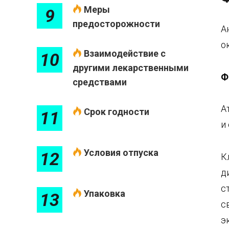
Меры
9
предосторожности
А
о
Взаимодействие с
10
другими лекарственными
Ф
средствами
А
Срок годности
11
и
Условия отпуска
12
К
д
с
Упаковка
13
с
э