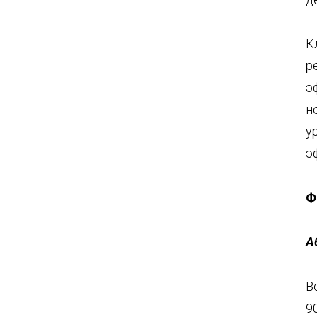
К
р
э
н
у
э
Ф
А
В
9