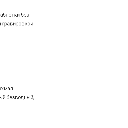
таблетки без
и гравировкой
ахмал
ый безводный,