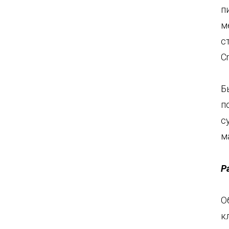
п
м
с
С
Б
п
с
м
Р
О
к