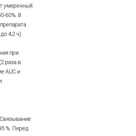
ет умеренный
0-60%. В
 препарата
о 4,2 ч).
ния при
(2 раза в
ие AUC и
.
. Связывание
95 %. Перед