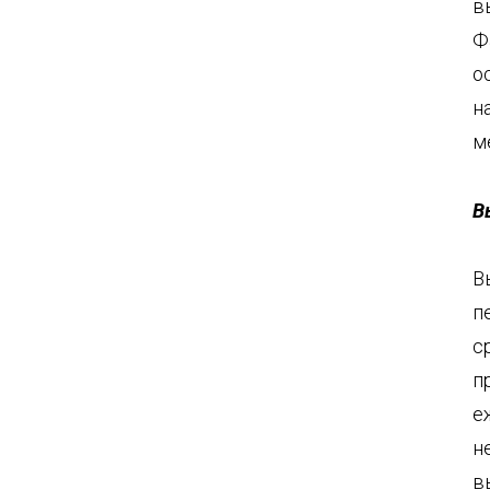
в
Ф
о
н
м
В
В
п
с
п
е
н
в