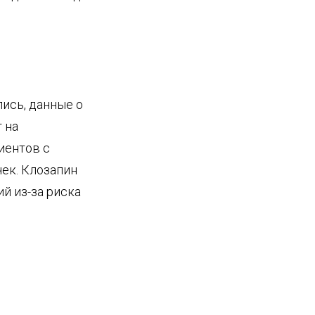
ись, данные о
 на
иентов с
ек. Клозапин
й из-за риска