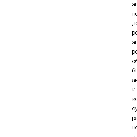
а
п
д
р
а
р
о
б
а
к
и
с
р
н
д