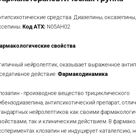
нтипсихотические средства. Диазепины, оксазепины,
ксепины.
Код
ATX
:
N05AH02.
армакологические свойства
типичный нейролептик, оказывает выраженное анти
 седативное действие.
Фармакодинамика
лозапин - производное вещество трициклического
ибензодиазепина, антипсихотический препарат, отли
тандартных нейролептиков как своими фармакологи
войствами, так и клиническим действием. В фармак
кспериментах клозапин не индуцирует каталепсию, н