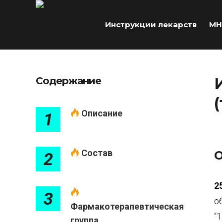
Инструкции лекарств
МН
Содержание
Описание
1
Состав
О
2
2
3
о
Фармакотерапевтическая
“
группа