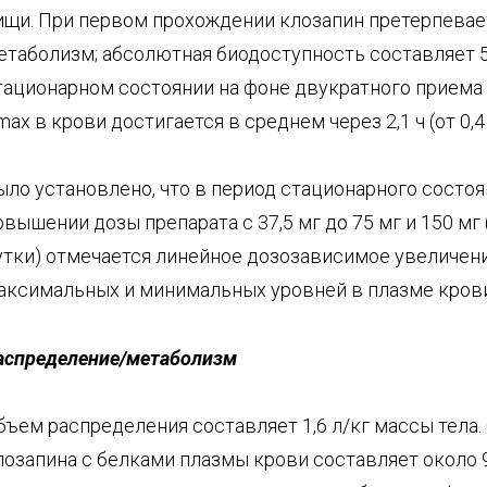
ищи. При первом прохождении клозапин претерпева
етаболизм; абсолютная биодоступность составляет 5
тационарном состоянии на фоне двукратного приема
mах в крови достигается в среднем через 2,1 ч (от 0,4 д
ыло установлено, что в период стационарного состоя
овышении дозы препарата с 37,5 мг до 75 мг и 150 мг 
утки) отмечается линейное дозозависимое увеличен
аксимальных и минимальных уровней в плазме крови
аспределение/метаболизм
бъем распределения составляет 1,6 л/кг массы тела
лозапина с белками плазмы крови составляет около 