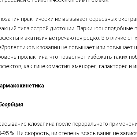
лозапин практически не вызывает серьезных экстр
еакций типа острой дистонии. Паркинсоноподобные 
ффекты и акатизия встречаются редко. В отличие от 
ейролептиков клозапин не повышает или повышает 
ровень пролактина, что позволяет избежать таких по
ффектов, как гинекомастия, аменорея, галакторея и 
армакокинетика
бсорбция
сасывание клозапина после перорального применени
0-95 %. Ни скорость, ни степень всасывания не завис