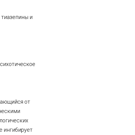
 тиазепины и
психотическое
чающийся от
ческими
ологических
е ингибирует