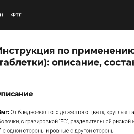
Н
ФТГ
Инструкция по применени
(таблетки): описание, соста
писание
5мг:
От бледно-жёлтого до жёлтого цвета, круглые т
болочки, с гравировкой “FC”, разделительной риской 
1” с одной стороны и ровные с другой стороны.