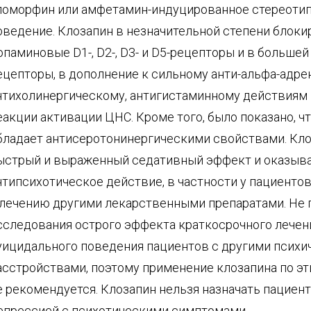
поморфин или амфетамин-индуцированное стереоти
оведение. Клозапин в незначительной степени блоки
опаминовые D1-, D2-, D3- и D5-рецепторы и в большей
ецепторы, в дополнение к сильному анти-альфа-адре
нтихолинергическому, антигистаминному действиям
еакции активации ЦНС. Кроме того, было показано, ч
бладает антисеротонинергическими свойствами. Кл
ыстрый и выраженный седативный эффект и оказыва
нтипсихотическое действие, в частности у пациентов
 лечению другими лекарственными препаратами. Не
сследования острого эффекта краткосрочного лечен
уицидального поведения пациентов с другими псих
асстройствами, поэтому применение клозапина по э
е рекомендуется. Клозапин нельзя назначать пациент
епрессией с психотическими симптомами.