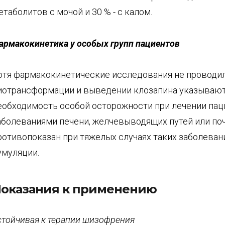
етаболитов с мочой и 30 % - с калом.
армакокинетика у особых групп пациентов
отя фармакокинетические исследования не проводил
иотрансформации и выведении клозапина указывают
еобходимость особой осторожности при лечении пац
аболеваниями печени, желчевыводящих путей или поч
ротивопоказан при тяжелых случаях таких заболевани
умуляции.
оказания к применению
стойчивая к терапии шизофрения