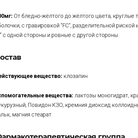
00мг:
От бледно-жёлтого до жёлтого цвета, круглые 
болочки, с гравировкой “FC”, разделительной риской 
3” с одной стороны и ровные с другой стороны.
остав
ействующее вещество:
клозапин.
спомогательные вещества:
лактозы моногидрат, кр
укурузный, Повидон КЗО, кремния диоксид коллоидн
альк, магния стеарат.
армакотерапевтическая группа