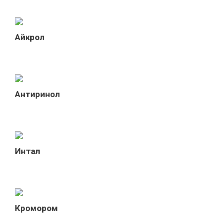
Айкрол
Антиринол
Интал
Кромором