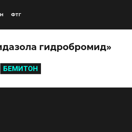
Н
ФТГ
идазола гидробромид»
БЕМИТОН