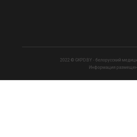
2022 © GKPD.BY - белорусский медици
Информация размещенна