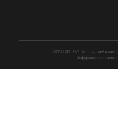
2022 © GKPD.BY - белорусский медици
Информация размещенна