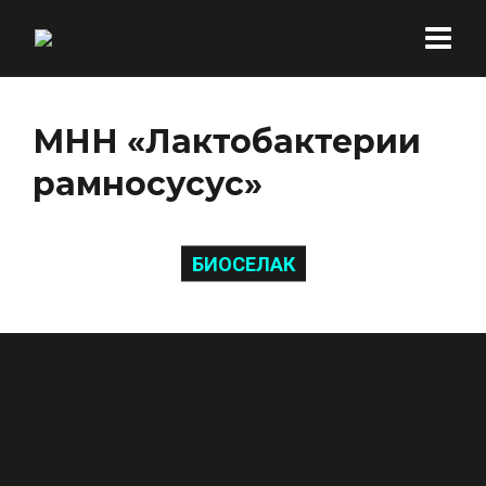
МНН «Лактобактерии
рамносусус»
БИОСЕЛАК