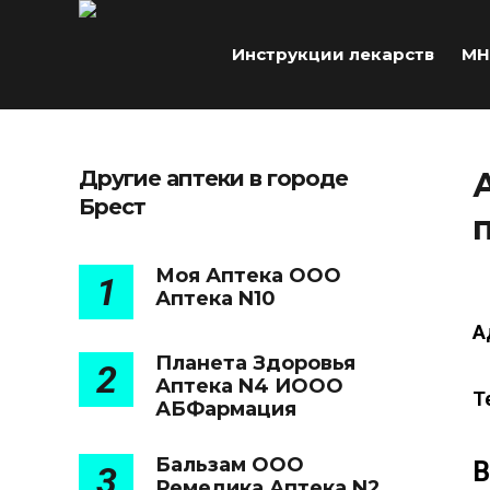
Инструкции лекарств
МН
Другие аптеки в городе
Брест
Моя Аптека ООО
1
Аптека N10
А
Планета Здоровья
2
Аптека N4 ИООО
Т
АБФармация
Бальзам ООО
В
3
Ремедика Аптека N2