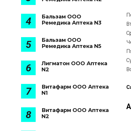
П
Бальзам ООО
4
Ремедика Аптека N3
В
С
Бальзам ООО
5
Ч
Ремедика Аптека N5
П
С
Лигматон ООО Аптека
6
В
N2
Витафарм ООО Аптека
С
7
N1
А
Витафарм ООО Аптека
8
N2