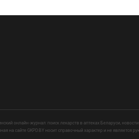
нский онлайн-журнал: поиск лекарств в аптеках Беларуси, новост
я на сайте GKPD.BY носит справочный характер и не является ру