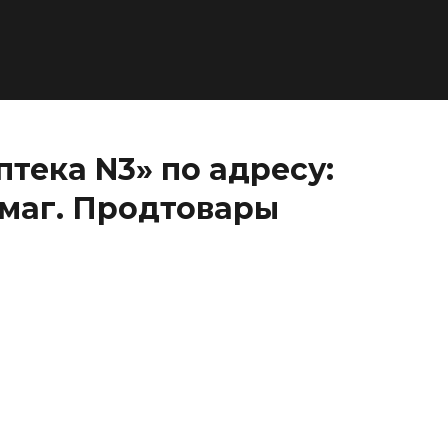
тека N3» по адресу:
, маг. Продтовары