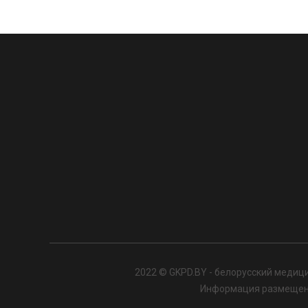
2022 © GKPD.BY - белорусский медици
Информация размещенна