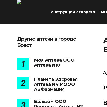
Инструкции лекарств
МН
Другие аптеки в городе
Брест
Моя Аптека ООО
1
Аптека N10
А
Планета Здоровья
2
Аптека N4 ИООО
Т
АБФармация
Бальзам ООО
В
3
Ремедика Аптека N2