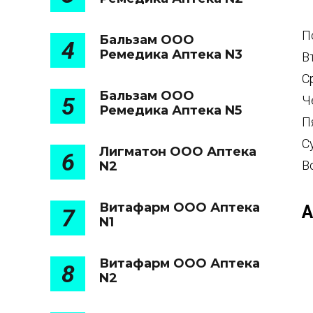
П
Бальзам ООО
4
Ремедика Аптека N3
В
С
Бальзам ООО
5
Ч
Ремедика Аптека N5
П
С
Лигматон ООО Аптека
6
В
N2
Витафарм ООО Аптека
А
7
N1
Витафарм ООО Аптека
8
N2