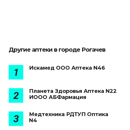
Другие аптеки в городе Рогачев
Искамед ООО Аптека N46
1
Планета Здоровья Аптека N22
2
ИООО АБФармация
Медтехника РДТУП Оптика
3
N4