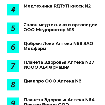
Медтехника РДТУП киоск N2
4
Салон медтехники и ортопедии
5
ООО Медпростор N15
Добрыя Леки Аптека N68 ЗАО
6
Медфарм
Планета Здоровья Аптека N27
7
ИООО АБФармация
Диалпро ООО Аптека N8
8
Планета Здоровья Аптека N64
9
Доктор Время ООО