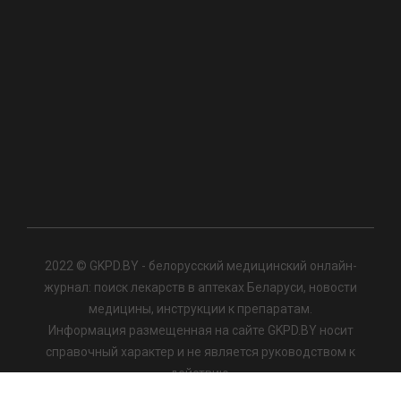
2022 © GKPD.BY - белорусский медицинский онлайн-
журнал: поиск лекарств в аптеках Беларуси, новости
медицины, инструкции к препаратам.
Информация размещенная на сайте GKPD.BY носит
справочный характер и не является руководством к
действию.