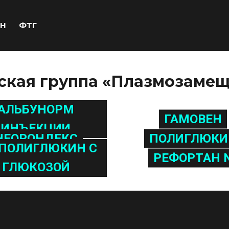
Н
ФТГ
ская группа «Плазмозаме
АЛЬБУНОРМ
ГАМОВЕН
ИНЪЕКЦИИ
НЕОРОНДЕКС
ПОЛИГЛЮКИ
ПОЛИГЛЮКИН С
РЕФОРТАН 
ГЛЮКОЗОЙ