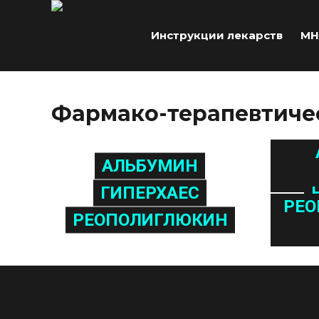
Инструкции лекарств
МН
Фармако-терапевтиче
АЛЬБУМИН
ГИПЕРХАЕС
РЕО
РЕОПОЛИГЛЮКИН