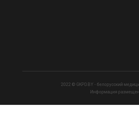
2022 © GKPD.BY - белорусский медици
Информация размещенна