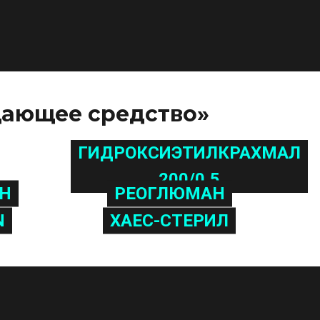
щающее средство»
ГИДРОКСИЭТИЛКРАХМАЛ
200/0,5
Н
РЕОГЛЮМАН
N
ХАЕС-СТЕРИЛ