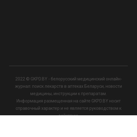
2022 © GKPD.BY - белорусский медицинский онлайн-
журнал: поиск лекарств в аптеках Беларуси, новости
медицины, инструкции к препаратам.
Информация размещенная на сайте GKPD.BY носит
справочный характер и не является руководством к
действию.
Реклама и продвижение медицинского центра