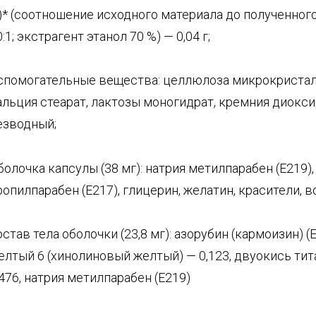
.)* (соотношение исходного материала до полученног
0:1; экстрагент этанол 70 %) — 0,04 г;
спомогательные вещества: целлюлоза микрокристал
альция стеарат, лактозы моногидрат, кремния диокс
езводный;
болочка капсулы (38 мг): натрия метилпарабен (Е219),
ропилпарабен (Е217), глицерин, желатин, красители, в
остав тела оболочки (23,8 мг): азорубин (кармоизин) (Е
елтый 6 (хинолиновый желтый) — 0,123, двуокись тита
,476, натрия метилпарабен (Е219)