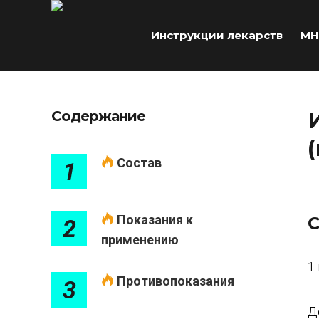
Инструкции лекарств
МН
Содержание
Состав
1
Показания к
С
2
применению
1
Противопоказания
3
Д