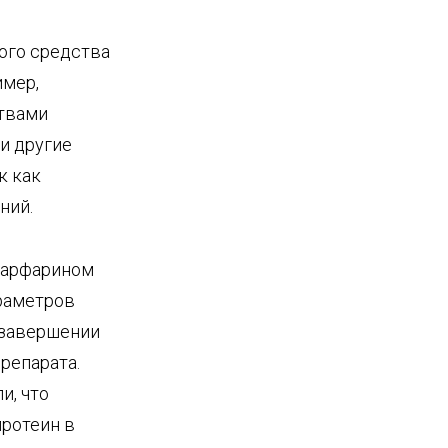
ого средства
имер,
ствами
и другие
к как
ний.
варфарином
раметров
 завершении
репарата.
и, что
протеин в