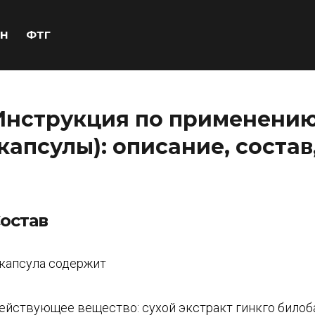
Н
ФТГ
Инструкция по применению
(капсулы): описание, соста
остав
 капсула содержит
ействующее вещество: сухой экстракт гинкго билоба 