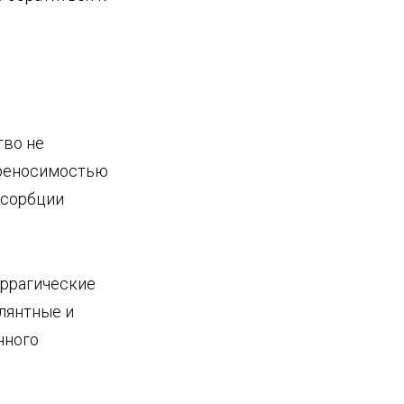
тво не
ереносимостью
бсорбции
ррагические
лянтные и
нного