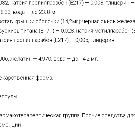
,032, натрия пропилпарабен (Е217) — 0,008, глицерин —
8,33, вода — до 23, 8 мг;
остав крышки оболочки (14,2мг): черная окись железа 
вуокись титана (Е171) — 0,028, натрия метилпарабен (Е
атрия пропилпарабен (Е217) — 0,005, глицерин
,006, желатин — 4,970, вода — до 14,2 мг.
екарственная форма.
апсулы.
армакотерапевтическая группа. Прочие средства дл
еменции.