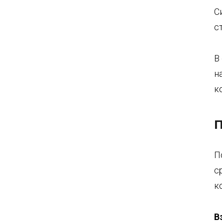
С
с
В
н
к
П
П
с
к
В