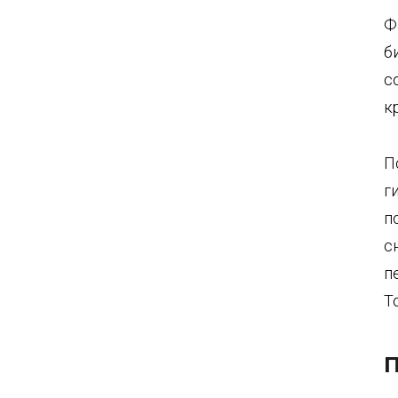
Ф
б
с
к
П
г
п
с
п
Т
П