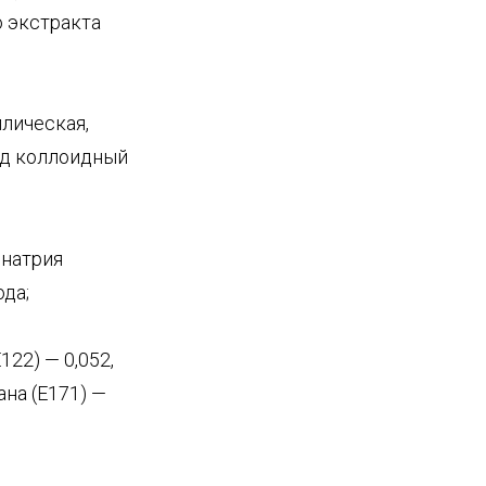
о экстракта
лическая,
ид коллоидный
 натрия
ода;
122) — 0,052,
на (Е171) —