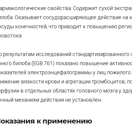
армакологические свойства. Содержит сухой экстра
илоба. Оказывает сосудорасширяющее действие на 
осуды конечностей, что приводит к повышению реги
ровотока.
о результатам исследований стандартизированного 
инкго билоба (EGB 761) показано повышение активно
оказателей электроэнцефалограммы у лиц пожилого 
нижение вязкости крови и агрегации тромбоцитов, 
ерфузии в отдельных областях головного мозга у здо
очный механизм действия не установлен.
оказания к применению