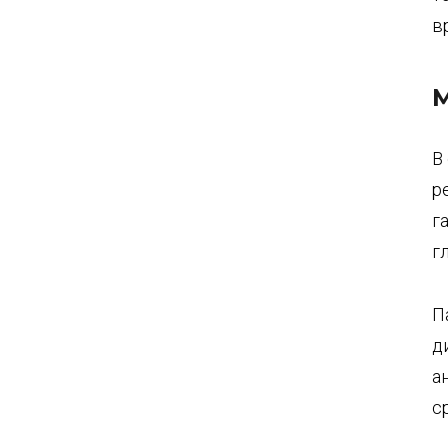
в
М
В
р
г
г
П
д
а
с