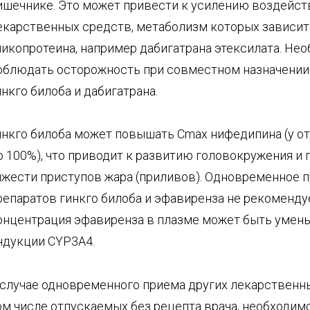
ишечнике. Это может привести к усилению воздейст
екарственных средств, метаболизм которых зависит 
ликопротеина, например дабигатрана этексилата. Не
облюдать осторожность при совместном назначении
инкго билоба и дабигатрана.
инкго билоба может повышать Сmax нифедипина (у о
о 100%), что приводит к развитию головокружения 
яжести приступов жара (приливов). Одновременное 
репаратов гинкго билоба и эфавиренза не рекоменду
онцентрация эфавиренза в плазме может быть умень
ндукции CYP3A4.
 случае одновременного приема других лекарственны
ом числе отпускаемых без рецепта врача, необходимо