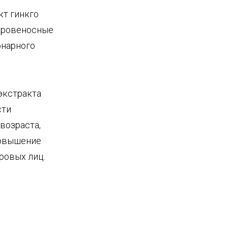
кт гинкго
кровеносные
онарного
экстракта
сти
возраста,
повышение
ровых лиц.