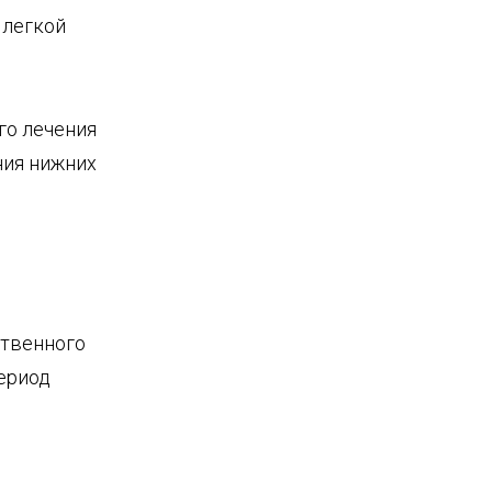
 легкой
го лечения
ния нижних
ственного
период