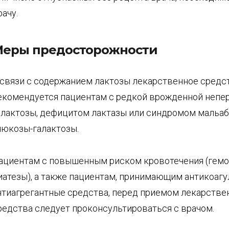
рачу.
еры предосторожности
 связи с содержанием лактозы лекарственное средс
екомендуется пациентам с редкой врожденной неп
алактозы, дефицитом лактазы или синдромом мальа
люкозы-галактозы.
ациентам с повышенным риском кровотечения (гемо
иатезы), а также пациентам, принимающим антикоагу
нтиагрегантные средства, перед приемом лекарстве
редства следует проконсультироваться с врачом.