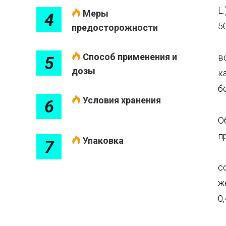
L
Меры
4
5
предосторожности
Способ применения и
в
5
дозы
к
б
Условия хранения
6
О
п
Упаковка
7
с
ж
0