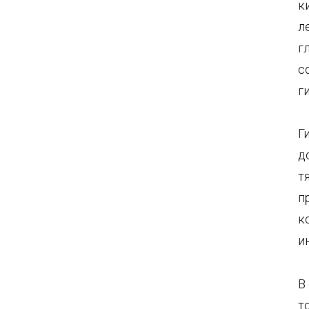
к
л
г
с
г
Г
д
т
п
к
и
В
т