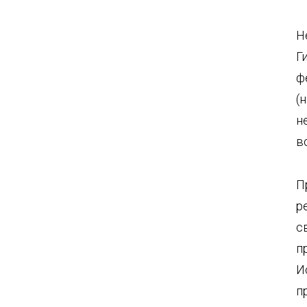
Н
Г
ф
(
н
в
П
р
с
п
И
п