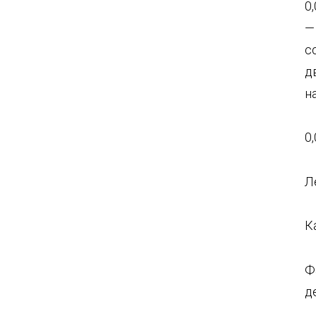
0
— 
с
д
н
0
Л
К
Ф
д