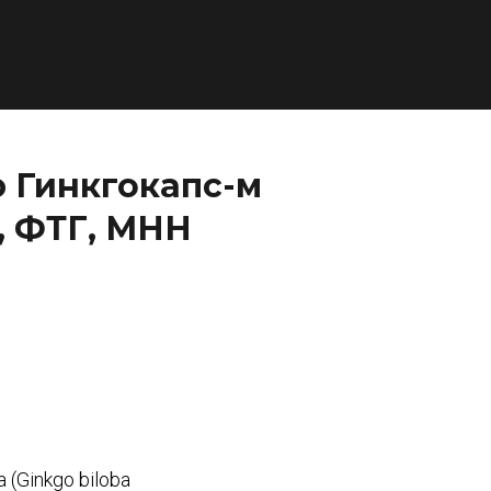
 Гинкгокапс-м
в, ФТГ, МНН
(Ginkgo biloba