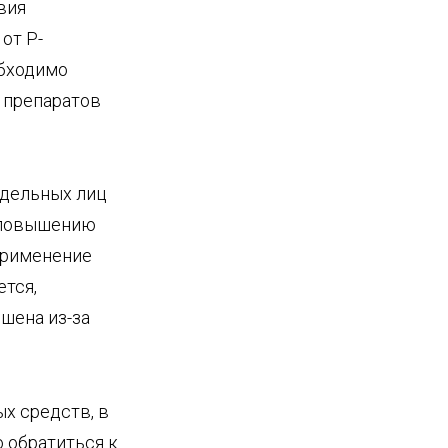
вия
от Р-
обходимо
 препаратов
тдельных лиц
и повышению
применение
ется,
шена из-за
х средств, в
 обратиться к