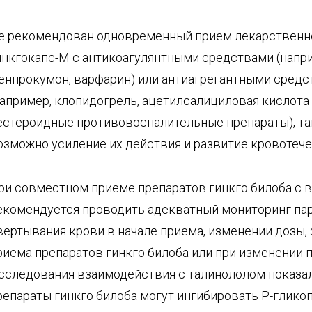
е рекомендован одновременный прием лекарственн
инкгокапс-М с антикоагулянтными средствами (напр
енпрокумон, варфарин) или антиагрегантными сред
например, клопидогрель, ацетилсалициловая кислота 
естероидные противовоспалительные препараты), та
озможно усиление их действия и развитие кровотече
ри совместном приеме препаратов гинкго билоба с 
екомендуется проводить адекватный мониторинг па
вертывания крови в начале приема, изменении дозы,
риема препаратов гинкго билоба или при изменении п
сследования взаимодействия с талинололом показал
репараты гинкго билоба могут ингибировать Р-глико