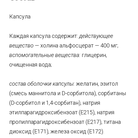
Капсула
Каждая капсула содержит:
действующее
вещество
— холина альфосцерат — 400 мг;
вспомогательные вещества:
глицерин,
очищенная вода;
состав оболочки капсулы:
желатин, эзитол
(смесь маннитола и D-сорбитола), сорбитаны
(D-сорбитол и 1,4-сорбитан), натрия
этилпарагидроксибензоат (Е215), натрия
пропилпарагидроксибензоат (Е217), титана
диоксид (Е171), железа оксид (Е172).