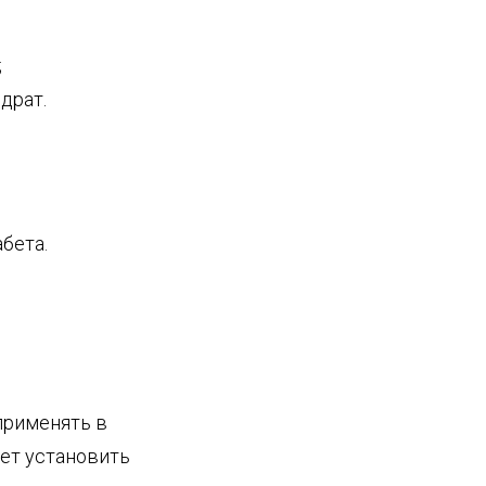
;
драт.
бета.
применять в
яет установить