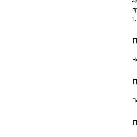
п
1,
П
Н
П
П
П