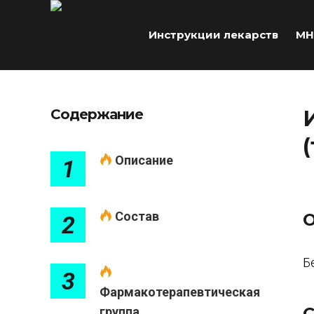
Инструкции лекарств
МН
Содержание
Описание
1
Состав
О
2
Б
3
Фармакотерапевтическая
С
группа