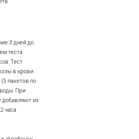
та.
ие 3 дней до
ем теста
сов. Тест
козы в крови
 (5 пакетов по
 воды. При
у добавляют из
 2 часа
емый ребенок