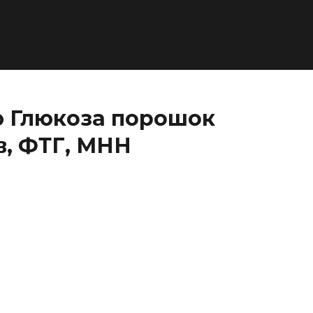
 Глюкоза порошок
в, ФТГ, МНН