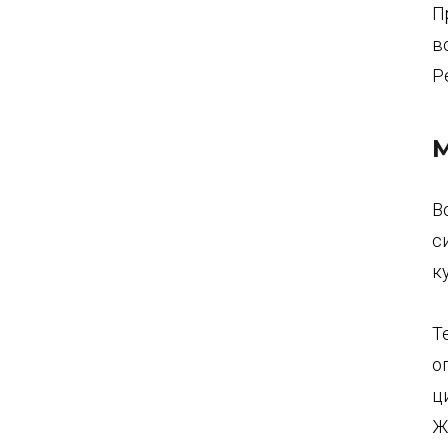
П
в
Р
М
В
с
к
Т
о
ц
Ж