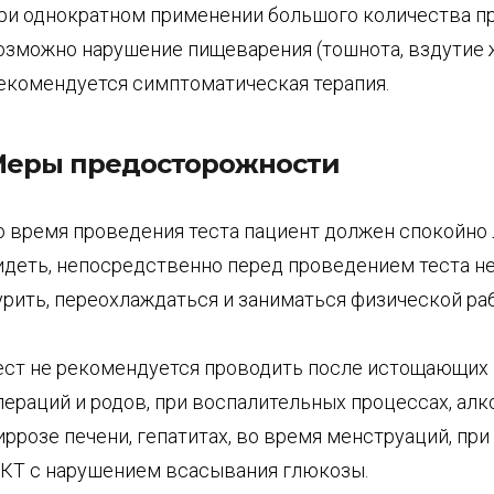
ри однократном применении большого количества п
озможно нарушение пищеварения (тошнота, вздутие ж
екомендуется симптоматическая терапия.
еры предосторожности
о время проведения теста пациент должен спокойно
идеть, непосредственно перед проведением теста н
урить, переохлаждаться и заниматься физической ра
ест не рекомендуется проводить после истощающих 
пераций и родов, при воспалительных процессах, ал
иррозе печени, гепатитах, во время менструаций, при
КТ с нарушением всасывания глюкозы.