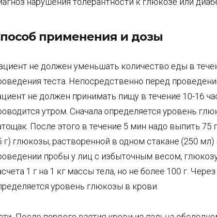
иагноз нарушения толерантности к глюкозе или диабе
пособ применения и дозы
ациент не должен уменьшать количество еды в течен
роведения теста. Непосредственно перед проведени
ациент не должен принимать пищу в течение 10-16 ча
роводится утром. Сначала определяется уровень глю
атощак. После этого в течение 5 мин надо выпить 75 г
5 г) глюкозы, растворенной в одном стакане (250 мл)
роведении пробы у лиц с избыточным весом, глюкоз
асчета 1 г на 1 кг массы тела, но не более 100 г. Через
пределяется уровень глюкозы в крови.
ети.
После первого взятия крови из пальца обследу