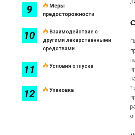
д
Меры
9
предосторожности
С
Взаимодействие с
10
другими лекарственными
П
средствами
п
п
Условия отпуска
11
п
н
1
Упаковка
12
п
р
о
Д