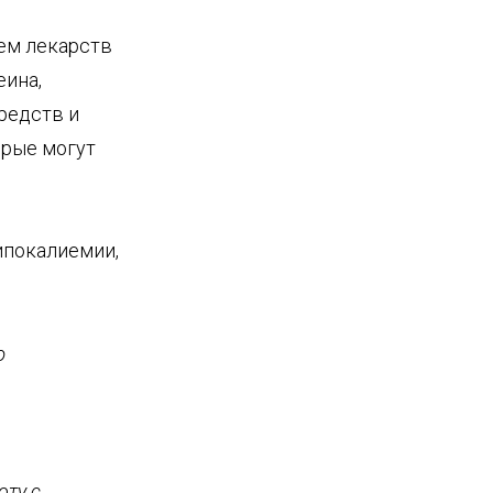
ем лекарств
еина,
редств и
орые могут
ипокалиемии,
ю
оту с