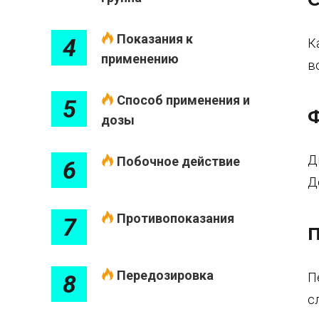
Показания к
4
К
применению
в
Способ применения и
5
Ф
дозы
Д
Побочное действие
6
Д
Противопоказания
7
П
Передозировка
П
8
с