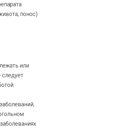
репарата
ивота, понос).
 лежать или
е следует
ботой.
заболеваний,
когольном
 заболеваниях