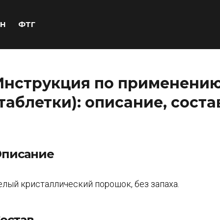
Н
ФТГ
Инструкция по применению
(таблетки): описание, соста
писание
елый кристаллический порошок, без запаха.
остав