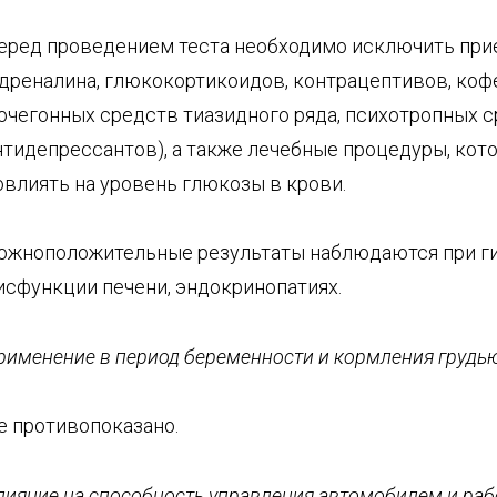
еред проведением теста необходимо исключить при
адреналина, глюкокортикоидов, контрацептивов, коф
очегонных средств тиазидного ряда, психотропных с
нтидепрессантов), а также лечебные процедуры, кот
овлиять на уровень глюкозы в крови.
ожноположительные результаты наблюдаются при г
исфункции печени, эндокринопатиях.
рименение в период беременности и кормления грудь
е противопоказано.
лияние на способность управления автомобилем и раб