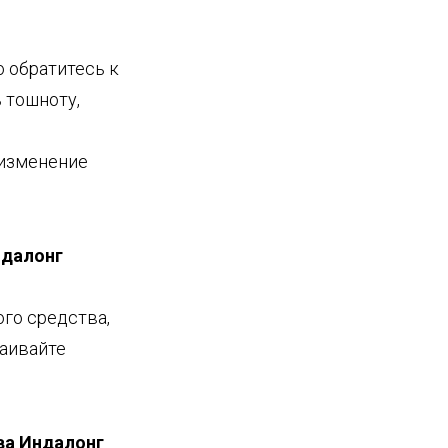
 обратитесь к
 тошноту,
 изменение
далонг
го средства,
аивайте
ва
Индалонг