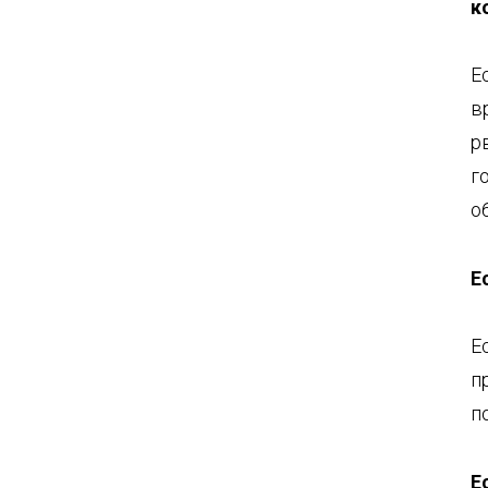
к
Е
в
р
г
о
Е
Е
п
п
Е