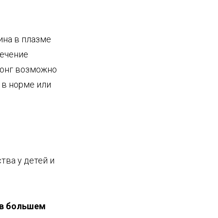
ина в плазме
Лечение
онг возможно
 в норме или
тва у детей и
в большем