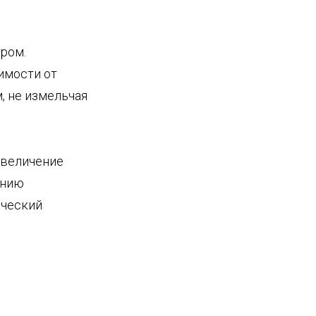
тром.
имости от
, не измельчая
увеличение
ению
ический