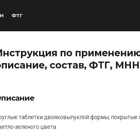
Н
ФТГ
Инструкция по применению 
описание, состав, ФТГ, МНН
писание
руглые таблетки двояковыпуклой формы, покрытые 
ветло-зеленого цвета.