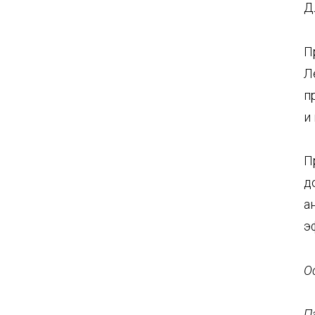
Д
П
Л
п
и
П
д
а
э
О
П