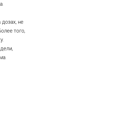
а.
дозах, не
олее того,
у.
дели,
ма.