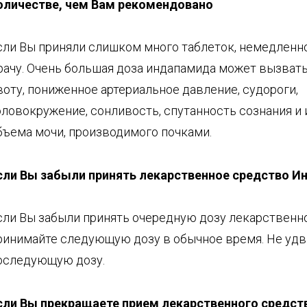
о
личестве, чем Вам рекомендовано
сли Вы приняли слишком много таблеток, немедленно
рачу. Очень большая доза индапамида может вызвать
воту, пониженное артериальное давление, судороги,
оловокружение, сонливость, спутанность сознания и
бъема мочи, производимого почками.
сли Вы забыли принять
лекарственное средство
Ин
сли Вы забыли принять очередную дозу лекарственно
ринимайте следующую дозу в обычное время. Не удв
оследующую дозу.
сли Вы прекращаете прием л
екарственного средст