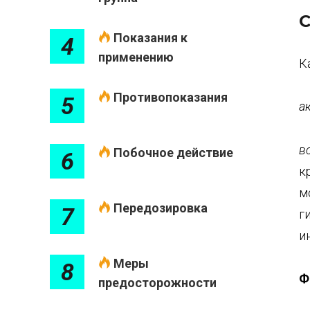
С
Показания к
4
применению
К
Противопоказания
5
а
в
Побочное действие
6
к
м
Передозировка
7
г
и
Меры
8
Ф
предосторожности