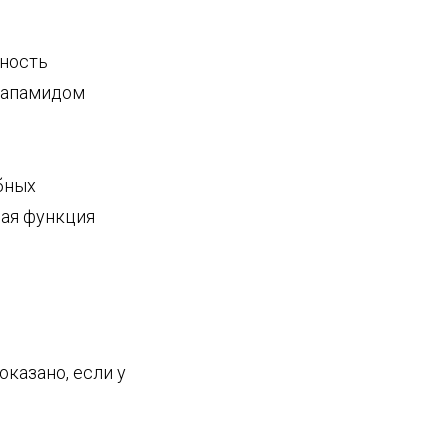
чность
ндапамидом
бных
ная функция
казано, если у