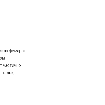
рила фумарат,
озы
т частично
 тальк,