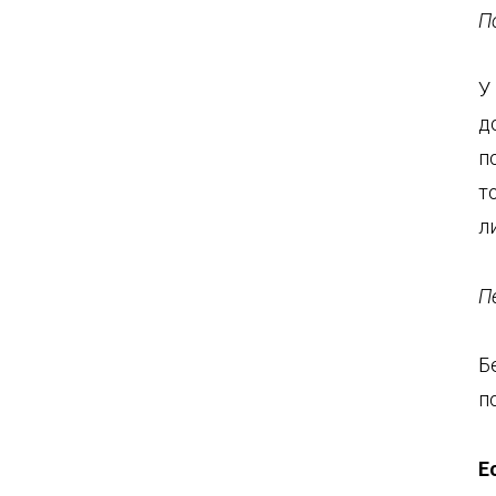
П
У
д
п
т
л
П
Б
п
Е