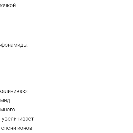
лочкой.
льфонамиды.
увеличивают
амид
амного
 увеличивает
тепени ионов