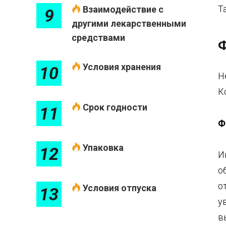
Т
Взаимодействие с
9
другими лекарственными
средствами
Ф
Условия хранения
10
Н
К
Срок годности
11
Ф
Упаковка
12
И
о
о
Условия отпуска
13
у
в