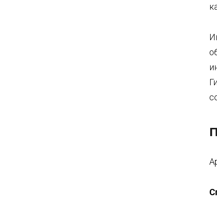
к
И
о
и
Г
с
П
А
С