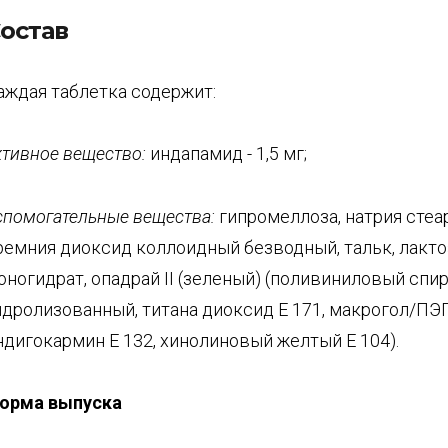
остав
аждая таблетка содержит:
ктивное вещество:
индапамид - 1,5 мг;
спомогательные вещества:
гипромеллоза, натрия стеа
ремния диоксид коллоидный безводный, тальк, лакт
оногидрат, опадрай II (зеленый) (поливиниловый спир
идролизованный, титана диоксид Е 171, макрогол/ПЭГ,
ндигокармин Е 132, хинолиновый желтый Е 104).
орма выпуска