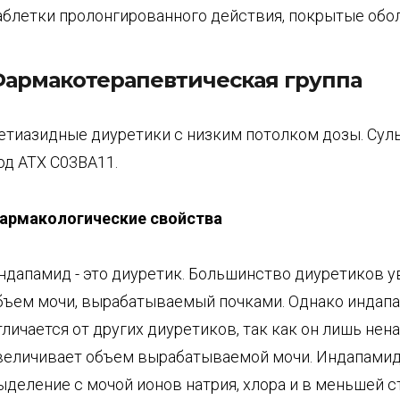
аблетки пролонгированного действия, покрытые обо
армакотерапевтическая группа
етиазидные диуретики с низким потолком дозы. Су
од АТХ С03ВА11.
армакологические свойства
ндапамид - это диуретик. Большинство диуретиков 
бъем мочи, вырабатываемый почками. Однако индап
тличается от других диуретиков, так как он лишь нен
величивает объем вырабатываемой мочи. Индапамид
ыделение с мочой ионов натрия, хлора и в меньшей с