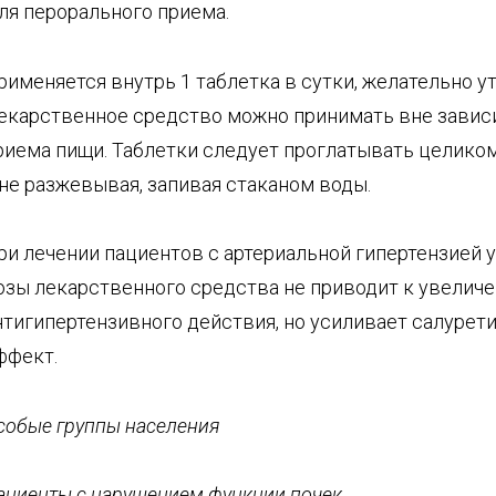
ля перорального приема.
рименяется внутрь 1 таблетка в сутки, желательно у
екарственное средство можно принимать вне завис
риема пищи. Таблетки следует проглатывать целиком
 не разжевывая, запивая стаканом воды.
ри лечении пациентов с артериальной гипертензией 
озы лекарственного средства не приводит к увелич
нтигипертензивного действия, но усиливает салурет
ффект.
собые группы населения
ациенты с нарушением функции почек