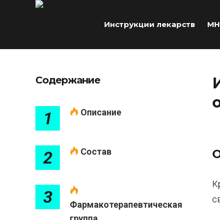
Инструкции лекарств
МН
Содержание
Описание
1
Состав
О
2
К
3
с
Фармакотерапевтическая
группа