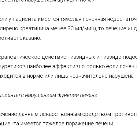
сли у пациента имеется тяжелая почечная недостато
клиренс креатинина менее 30 мл/мин), то лечение и
ротивопоказано.
ерапевтическое действие тиазидных и тиазидо-подо
иуретиков наиболее эффективно, только если почеч
аходится в норме или лишь незначительно нарушена.
ациенты с нарушением функции печени
ечение данным лекарственным средством противопо
ациента имеется тяжелое поражение печени.