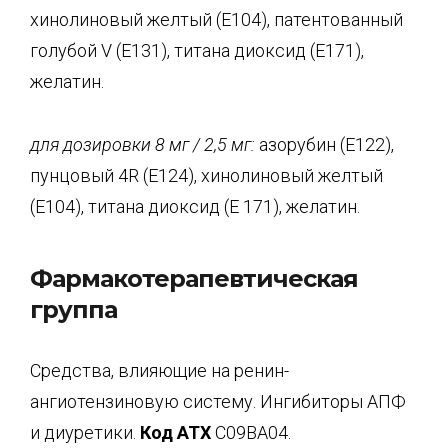
хинолиновый желтый (Е104), патентованный
голубой V (Е131), титана диоксид (Е171),
желатин.
для дозировки 8 мг / 2,5 мг:
азорубин (Е122),
пунцовый 4R (Е124), хинолиновый желтый
(Е104), титана диоксид (Е 171), желатин.
Фармакотерапевтическая
группа
Средства, влияющие на ренин-
ангиотензиновую систему. Ингибиторы АПФ
и диуретики.
Код
ATX
С09ВА04.