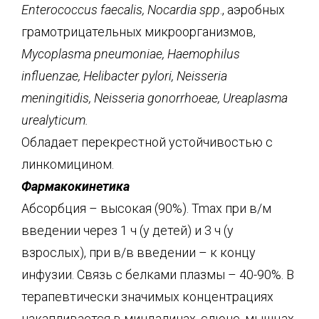
Enterococcus faecalis, Nocardia spp
., аэробных
грамотрицательных микроорганизмов,
Mycoplasma pneumoniae, Hae
mophilus
influenzae, Helibacter pylori, Neisseria
meningitidis, Neisseria gonorrhoeae, Ureaplasma
urealyticum.
Обладает перекрестной устойчивостью с
линкомицином.
Фармакокинетика
Абсорбция – высокая (90%). Tmax при в/м
введении через 1 ч (у детей) и 3 ч (у
взрослых), при в/в введении – к концу
инфузии. Связь с белками плазмы – 40-90%. В
терапевтически значимых концентрациях
накапливается в миндалинах, слюне, мышцах,