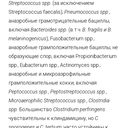
Streptococcus spp.
(за исключением
Streptococcus faecalis);
Pneumococcus spp.
;
анаэробные грамотрицательные бациллы,
включая
Bacteroides spp.
(в т.ч.
В. fragilis и В.
melaninogenicus
), Fusobacterium spp.;
анаэробные грамположительные бациллы, не
образующие спор, включая Propionibacterium
spp., Eubacterium spp., Actinomyces spp.;
анаэробные и микроаэрофильные
грамположительные кокки, включая
Peptococcus spp., Peptostreptococcus spp.,
Microaerophilic Streptococcus spp., Clostridia
spp.
Большинство
Clostridium
perfringens
чувствительны к клиндамицину, но
С.
sporogenes и С. tertium
, часто устойчивы к