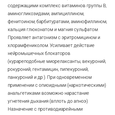
содержащими комплекс витаминов группы В,
аминогликозидами, ампициллином,
фенитоином, барбитуратами, аминофиллином,
кальция глюконатом и магния сульфатом.
Проявляет антагонизм с эритромицином и
хлорамфениколом. Усиливает действие
нейромышечных блокаторов
(курареподобные миорелаксанты, векуроний,
рокуроний, гентамицин, пипекуроний,
панкуроний и др.). При одновременном
применении с опиоидными (наркотическими)
анальгетиками возможно нарастание
угнетения дыхания (вплоть до апноэ).
Назначение с противодиарейными