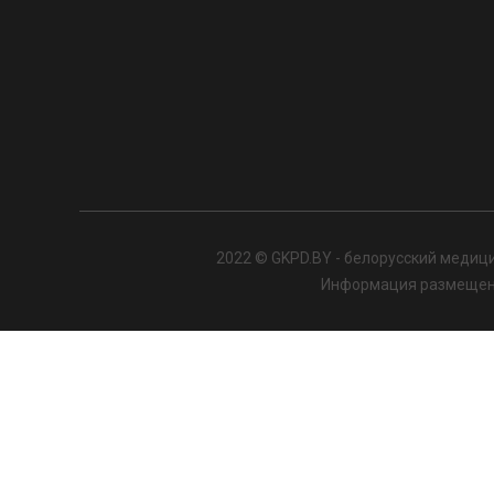
2022 © GKPD.BY - белорусский медици
Информация размещенна