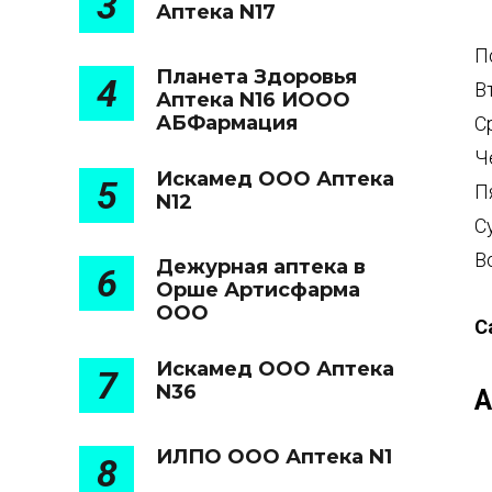
3
Аптека N17
П
Планета Здоровья
4
В
Аптека N16 ИООО
АБФармация
С
Ч
Искамед ООО Аптека
5
П
N12
С
В
Дежурная аптека в
6
Орше Артисфарма
ООО
С
Искамед ООО Аптека
7
N36
А
ИЛПО ООО Аптека N1
8