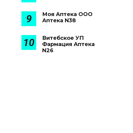
Моя Аптека ООО
9
Аптека N38
Витебское УП
10
Фармация Аптека
N26