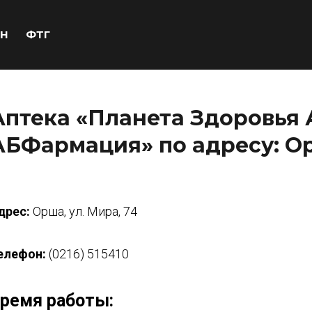
Н
ФТГ
Аптека «Планета Здоровья 
АБФармация» по адресу: Ор
дрес:
Орша, ул. Мира, 74
елефон:
(0216) 515410
ремя работы: