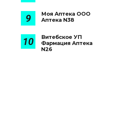
Моя Аптека ООО
9
Аптека N38
Витебское УП
10
Фармация Аптека
N26