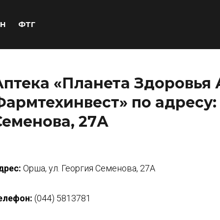
Н
ФТГ
Аптека «Планета Здоровья 
Фармтехинвест» по адресу: 
Семенова, 27А
дрес:
Орша, ул. Георгия Семенова, 27А
елефон:
(044) 5813781