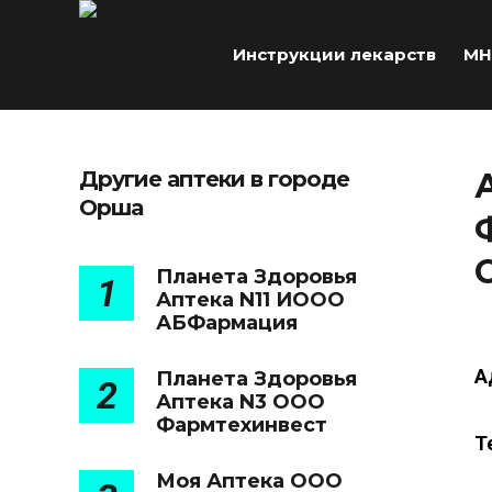
Инструкции лекарств
МН
Другие аптеки в городе
Орша
Планета Здоровья
1
Аптека N11 ИООО
АБФармация
А
Планета Здоровья
2
Аптека N3 ООО
Фармтехинвест
Т
Моя Аптека ООО