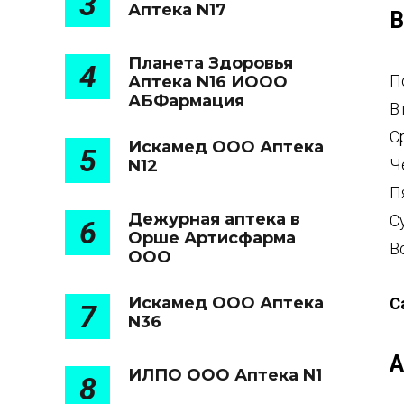
3
Аптека N17
В
Планета Здоровья
4
П
Аптека N16 ИООО
АБФармация
В
С
Искамед ООО Аптека
5
Ч
N12
П
Дежурная аптека в
С
6
Орше Артисфарма
В
ООО
Искамед ООО Аптека
С
7
N36
А
ИЛПО ООО Аптека N1
8