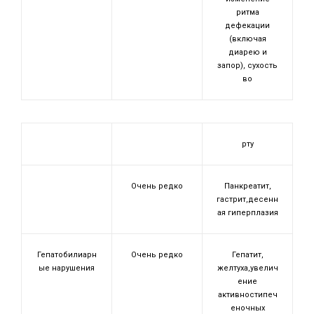
ритма
дефекации
(включая
диарею и
запор), сухость
во
рту
Очень редко
Панкреатит,
гастрит,десенн
ая гиперплазия
Гепатобилиарн
Очень редко
Гепатит,
ые нарушения
желтуха,увелич
ение
активностипеч
еночных