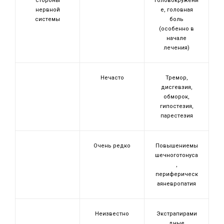
стороны
головокружени
нервной
е, головная
системы
боль
(особенно в
начале
лечения)
Нечасто
Тремор,
дисгевзия,
обморок,
гипостезия,
парестезия
Очень редко
Повышениемы
шечноготонуса
,
периферическ
аяневропатия
Неизвестно
Экстрапирами
дные