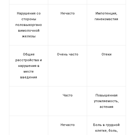
Нарушения со
Нечасто
Импотенция,
стороны
гинекомастия
половыхоргано
вимолочной
железы
Общие
Очень часто
Отеки
расстройства и
нарушения в
месте
введения
Часто
Повышенная
утомляемость,
астения
Нечасто
Боль в грудной
клетке, боль,