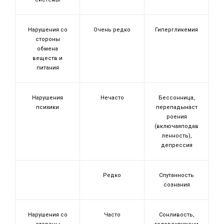
Нарушения со
Очень редко
Гипергликемия
стороны
обмена
веществ и
питания
Нарушения
Нечасто
Бессонница,
психики
перепадынаст
роения
(включаяподав
ленность),
депрессия
Редко
Спутанность
сознания
Нарушения со
Часто
Сонливость,