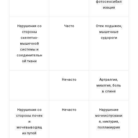
фотосенсибил
изация
Нарушения со
Часто
Отек лодыжек,
стороны
мышечные
скелетно-
судороги
мышечной
системы и
соединительн
ой ткани
Нечасто
Артралгия,
миалгия, боль
в спине
Нарушения со
Нечасто
Нарушение
стороны почек
мочеиспускани
и
я, никтурия,
мочевыводящ
поллакиурия
их путей