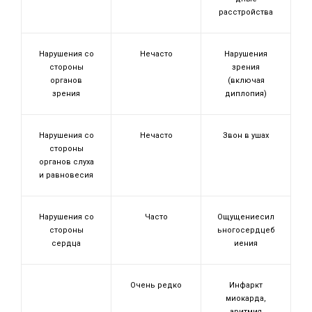
расстройства
Нарушения со
Нечасто
Нарушения
стороны
зрения
органов
(включая
зрения
диплопия)
Нарушения со
Нечасто
Звон в ушах
стороны
органов слуха
и равновесия
Нарушения со
Часто
Ощущениесил
стороны
ьногосердцеб
сердца
иения
Очень редко
Инфаркт
миокарда,
аритмия