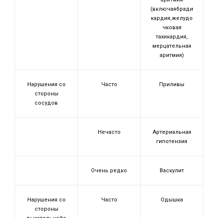
(включаябради
кардия,желудо
чковая
тахикардия,
мерцательная
аритмия)
Нарушения со
Часто
Приливы
стороны
сосудов
Нечасто
Артериальная
гипотензия
Очень редко
Васкулит
Нарушения со
Часто
Одышка
стороны