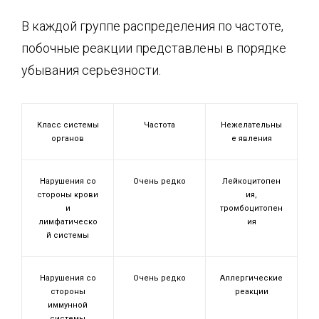
В каждой группе распределения по частоте,
побочные реакции представлены в порядке
убывания серьезности.
Класс системы
Частота
Нежелательны
органов
е явления
Нарушения со
Очень редко
Лейкоцитопен
стороны крови
ия,
и
тромбоцитопен
лимфатическо
ия
й системы
Нарушения со
Очень редко
Аллергические
стороны
реакции
иммунной
системы