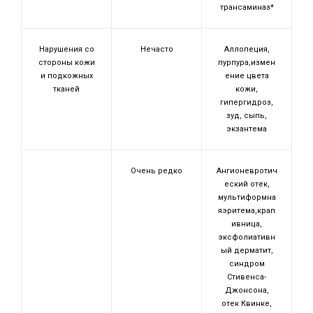
трансаминаз*
Нарушения со
Нечасто
Аллопеция,
стороны кожи
пурпура,измен
и подкожных
ение цвета
тканей
кожи,
гипергидроз,
зуд, сыпь,
экзантема
Очень редко
Ангионевротич
еский отек,
мультиформна
яэритема,крап
ивница,
эксфолиативн
ый дерматит,
синдром
Стивенса-
Джонсона,
отек Квинке,