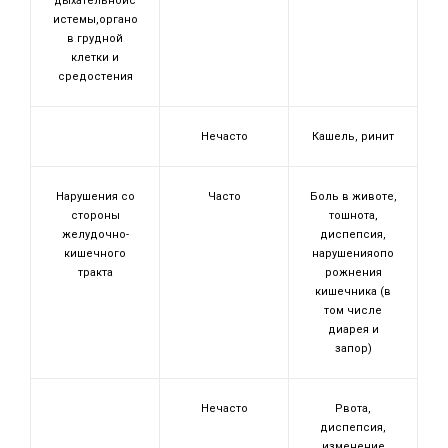
дыхательнойс
истемы,органо
в грудной
клетки и
средостения
Нечасто
Кашель, ринит
Нарушения со
Часто
Боль в животе,
стороны
тошнота,
желудочно-
диспепсия,
кишечного
нарушенияопо
тракта
рожнения
кишечника (в
том числе
диарея и
запор)
Нечасто
Рвота,
диспепсия,
изменение