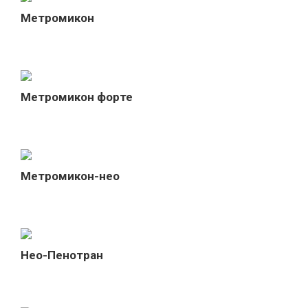
Метромикон
Метромикон форте
Метромикон-нео
Нео-Пенотран