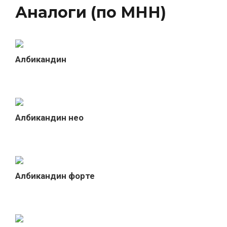
Аналоги (по МНН)
Албикандин
Албикандин нео
Албикандин форте