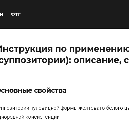
Н
ФТГ
Инструкция по применени
(суппозитории): описание, 
сновные свойства
уппозитории пулевидной формы желтовато-белого ц
днородной консистенции.