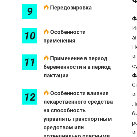
Передозировка
9
Ф
И
Особенности
10
а
применения
Н
и
Применение в период
11
с
беременности и в период
лактации
Ф
С
Особенности влияния
12
и
лекарственного средства
Л
на способность
б
управлять транспортным
р
средством или
и
потенциально опасными