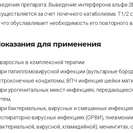
ведения препарата. Выведение интерферона альфа-2
существляется за счет почечного катаболизма. Т1/2 
., что обуславливает необходимость его повторного 
оказания для применения
 взрослых в комплексной терапии:
 при папилломовирусной инфекции (вульгарные бород
строконечные кондиломы, ВПЧ инфекция шейки матк
 при урогенитальных микст-инфекциях, передающихс
утём;
 при бактериальных, вирусных и смешанных инфекция
еспираторно-вирусных инфекциях (ОРВИ), пневмони
бактериальной, вирусной, хламидийной); менингитах; 