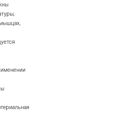
жны
атуры,
 мышцах,
дуется
рименении
ны
териальная