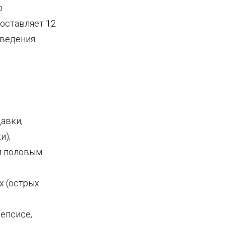
b
составляет 12
введения.
авки,
и);
я половым
х (острых
и
сепсисе,