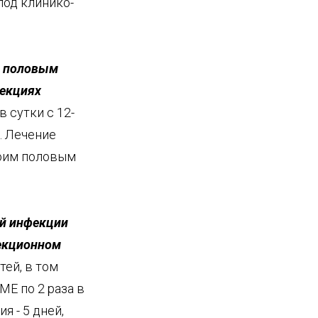
под клинико-
я половым
фекциях
в сутки с 12-
. Лечение
оим половым
ой инфекции
фекционном
тей, в том
МЕ по 2 раза в
я - 5 дней,