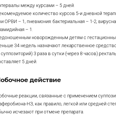
нтервалы между курсами – 5 дней.
екомендуемое количество курсов 5-и дневной терап
ри ОРВИ – 1, пневмония: бактериальная – 1-2, вирусная
ламидийная – 1.
едоношенным новорожденным детям с гестационны
еньше 34 недель назначают лекарственное средство
1 суппозиторий) 3 раза в сутки (через 8 часов) ректал
оставляет 5 дней.
обочное действие
обочные реакции, связанные с применением суппоз
аферобиона-НЗ, как правило, легкой или средней сте
бычно исчезают при отмене препарата.