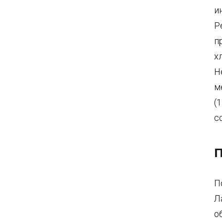
и
Р
п
х
Н
м
(
с
П
П
Л
о