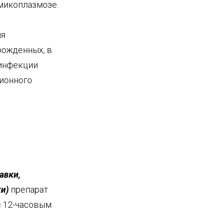
микоплазмозе.
ия
рожденных, в
 инфекции
ционного
авки,
ки)
препарат
 с 12-часовым