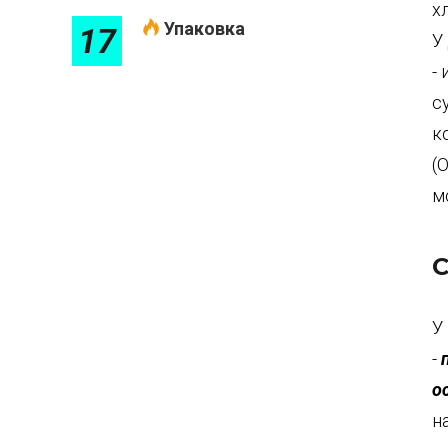
х
Упаковка
17
У
-
с
к
(
м
С
У
-
о
н