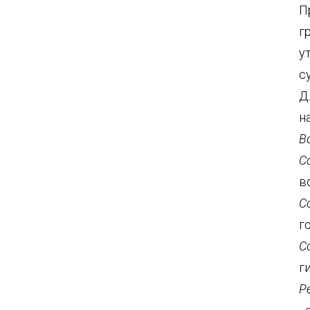
П
г
у
с
Д
н
В
С
в
С
г
С
г
Р