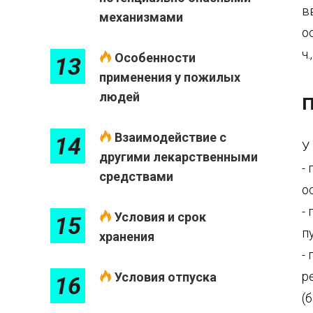
в
механизмами
о
ч
Особенности
13
применения у пожилых
людей
П
Взаимодействие с
14
У
другими лекарственными
-
средствами
о
-
Условия и срок
15
п
хранения
-
р
Условия отпуска
16
(