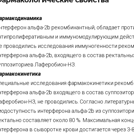
армакодинамика
нтерферон альфа-2b рекомбинантный, обладает про
нтипролиферативным и иммуномодулирующим дейст
е проводились исследования иммуногенности реко
нтерферона альфа-2b, входящего в состав ректальны
уппозиториев Лаферобион-НЗ.
армакокинетика
пециальные исследования фармакокинетики рекомб
нтерферона альфа-2b входящего в состав суппозито
аферобион-НЗ, не проводились. Согласно литератур
иодоступность интерферона альфа-2b из суппозитор
ектально составляет около 80 %. Максимальная кон
нтерферона в сыворотке крови достигается через 3-8