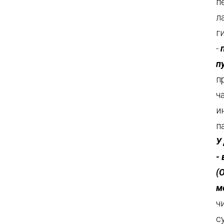
п
л
г
-
п
п
ч
и
п
У
-
(
м
ч
с