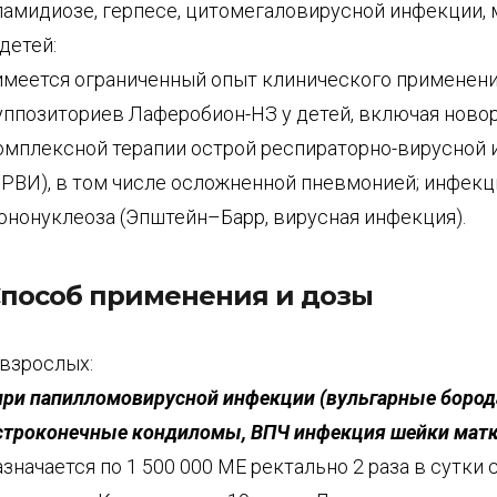
ламидиозе, герпесе, цитомегаловирусной инфекции, 
 детей:
 имеется ограниченный опыт клинического применен
уппозиториев Лаферобион-НЗ у детей, включая ново
омплексной терапии острой респираторно-вирусной
ОРВИ), в том числе осложненной пневмонией; инфек
ононуклеоза (Эпштейн–Барр, вирусная инфекция).
пособ применения и дозы
 взрослых:
при папилломовирусной инфекции (вульгарные бород
строконечные кондиломы, ВПЧ инфекция шейки мат
азначается по 1 500 000 МЕ ректально 2 раза в сутки