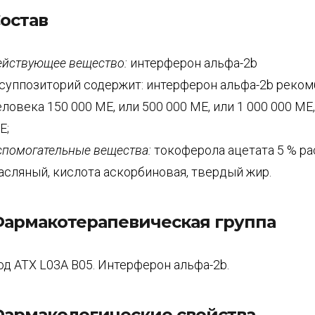
остав
ействующее вещество:
интерферон альфа-2b
 суппозиторий содержит: интерферон альфа-2b реко
еловека 150 000 МЕ, или 500 000 МЕ, или 1 000 000 МЕ,
Е;
спомогательные вещества:
токоферола ацетата 5 % р
асляный, кислота аскорбиновая, твердый жир.
армакотерапевическая группа
од АТX L03A B05. Интерферон альфа-2b.
армакологические свойства