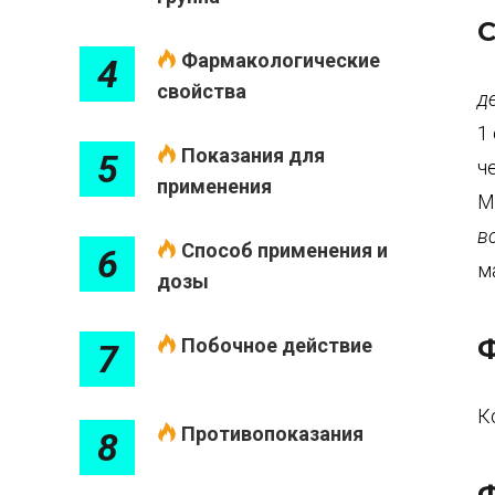
С
Фармакологические
4
свойства
д
1
Показания для
5
ч
применения
М
в
Способ применения и
6
м
дозы
Ф
Побочное действие
7
К
Противопоказания
8
Ф