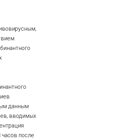
тивовирусным,
вием.
мбинантного
х
инантного
риев
ным данным
иев, вводимых
центрация
 часов после