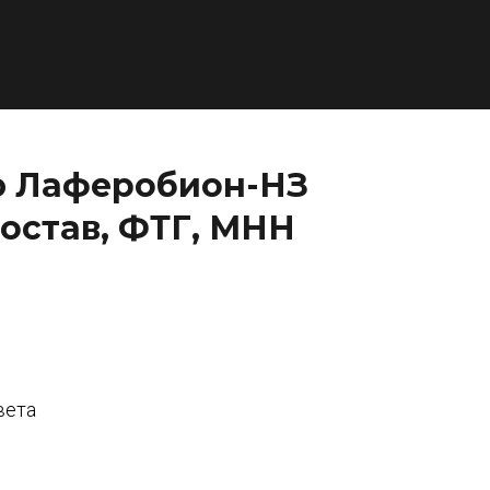
ю Лаферобион-НЗ
состав, ФТГ, МНН
вета