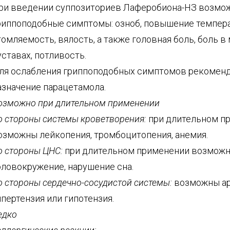
ри введении суппозиториев Лаферобиона-НЗ возмо
риппоподобные симптомы: озноб, повышение темпер
томляемость, вялость, а также головная боль, боль в
уставах, потливость.
ля ослабления гриппоподобных симптомов рекомен
азначение парацетамола.
озможно при длительном применении
о стороны системы кроветворения:
при длительном п
озможны лейкопения, тромбоцитопения, анемия.
о стороны ЦНС:
при длительном применении возмож
оловокружение, нарушение сна.
о стороны сердечно-сосудистой системы:
возможны ар
ипертензия или гипотензия.
едко