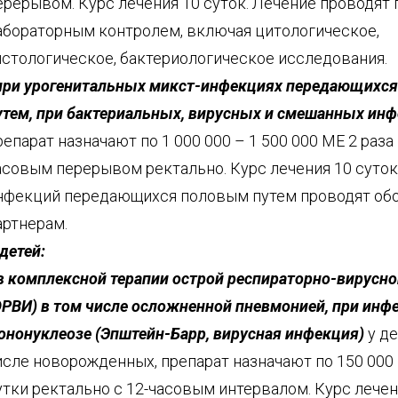
ерерывом. Курс лечения 10 суток. Лечение проводят 
абораторным контролем, включая цитологическое,
истологическое, бактериологическое исследования.
при урогенитальных микст-инфекциях передающихс
утем, при бактериальных, вирусных и смешанных ин
репарат назначают по 1 000 000 – 1 500 000 МЕ 2 раза 
асовым перерывом ректально. Курс лечения 10 суток
нфекций передающихся половым путем проводят об
артнерам.
 детей:
 в комплексной терапии острой респираторно-вирусн
ОРВИ) в том числе осложненной пневмонией, при ин
ононуклеозе (Эпштейн-Барр, вирусная инфекция)
у де
исле новорожденных, препарат назначают по 150 000 
утки ректально с 12-часовым интервалом. Курс лечени