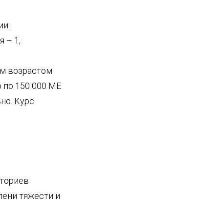
ии:
 – 1,
м возрастом
 по 150 000 МЕ
ьно. Курс
иториев
пени тяжести и