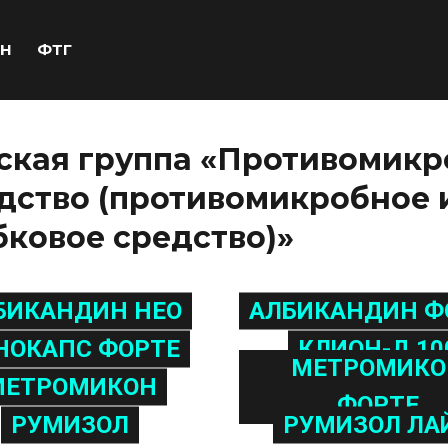
Н
ФТГ
ская группа «Противомикр
дство (противомикробное 
ковое средство)»
БИКАНДИН НЕО
АЛБИКАНДИН Ф
НОКАПС ФОРТЕ
КЛИОН-Д 10
МЕТРОМИКО
МЕТРОМИКОН
ФОРТЕ
РУМИЗОЛ
РУМИЗОЛ ЛА