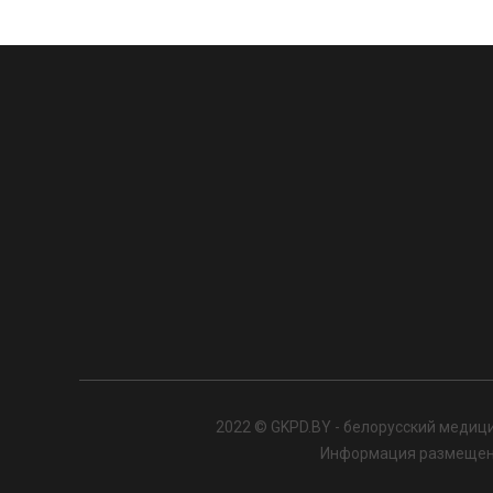
2022 © GKPD.BY - белорусский медици
Информация размещенна