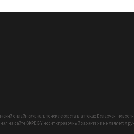
нский онлайн-журнал: поиск лекарств в аптеках Беларуси, новост
я на сайте GKPD.BY носит справочный характер и не является ру