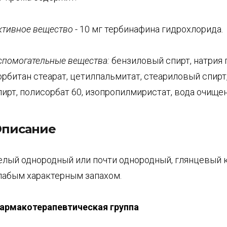
ктивное вещество
- 10 мг тербинафина гидрохлорида.
спомогательные вещества:
бензиловый спирт, натрия 
орбитан стеарат, цетилпальмитат, стеариловый спирт
пирт, полисорбат 60, изопропилмиристат, вода очищен
писание
елый однородный или почти однородный, глянцевый 
лабым характерным запахом.
арма
котерапевтическая группа