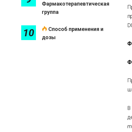
Фармакотерапевтическая
П
группа
п
D
Способ применения и
10
дозы
Ф
Ф
П
ш
В
д
m