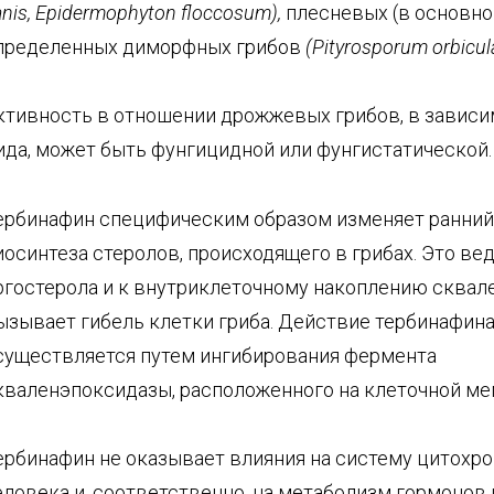
anis
,
Epiderm
ophyton
floccosum
),
плесневых (в основн
пределенных диморфных грибов
(
Pityrosporum
orbicul
ктивность в отношении дрожжевых грибов, в зависи
ида, может быть фунгицидной или фунгистатической.
ербинафин специфическим образом изменяет ранний
иосинтеза стеролов, происходящего в грибах. Это ве
ргостерола и к внутриклеточному накоплению сквале
ызывает гибель клетки гриба. Действие тербинафин
существляется путем ингибирования фермента
кваленэпоксидазы, расположенного на клеточной ме
ербинафин не оказывает влияния на систему цитохро
еловека и, соответственно, на метаболизм гормонов 