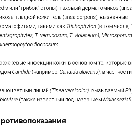
edis или "грибок" стопы), паховый дерматомикоз (tinea c
икозы гладкой кожи тела (tinea corporis), вызванные
ерматофитами, такими как
Trichophy
ton
(в том числе,
entagrophytes
,
Т.
verrucosum
,
Т.
violaceum
),
Microsporum
pidermophyton
floccosum
.
рожжевые инфекции кожи, в основном те, которые 
одом
Candida
(например,
Candida
albicans
),
в частности
азноцветный лишай
(
Tinea
versicolor
),
вызываемый
Pi
biculare
(также известный под названием
Malasseziafu
ротивопоказания