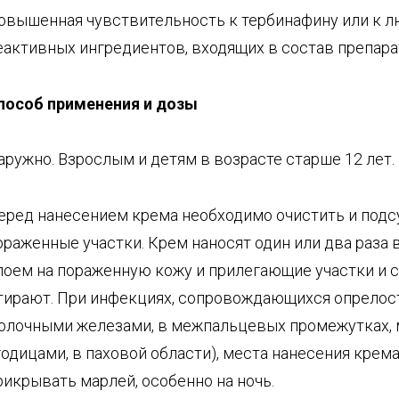
овышенная чувствительность к тербинафину или к л
еактивных ингредиентов, входящих в состав препара
пособ
применения и дозы
аружно. Взрослым и детям в возрасте старше 12 лет.
еред нанесением крема необходимо очистить и под
ораженные участки. Крем наносят один или два раза 
лоем на пораженную кожу и прилегающие участки и 
тирают. При инфекциях, сопровождающихся опрелос
олочными железами, в межпальцевых промежутках,
годицами, в паховой области), места нанесения крем
рикрывать марлей, особенно на ночь.