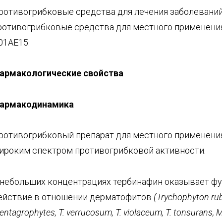
ротивогрибковые средства для лечения заболеваний
ротивогрибковые средства для местного применени
01AE15.
армакологические свойства
армакодинамика
ротивогрибковый препарат для местного применени
ироким спектром противогрибковой активности.
 небольших концентрациях тербинафин оказывает ф
ействие в отношении дерматофитов
(
Trychophyton
ru
entagrophytes
,
T
.
verrucosum
,
T
.
violaceum
,
T
.
tonsurans
,
M