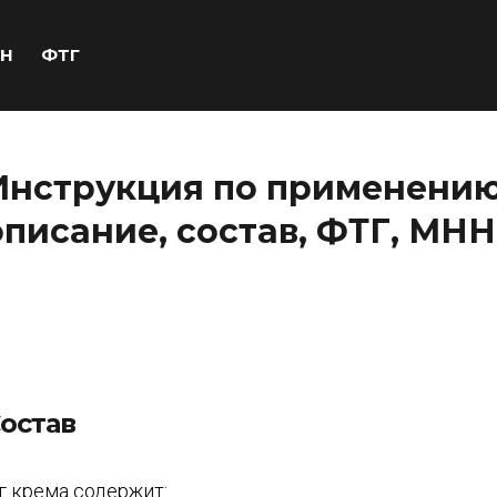
Н
ФТГ
Инструкция по применению 
описание, состав, ФТГ, МНН
остав
 г крема содержит: