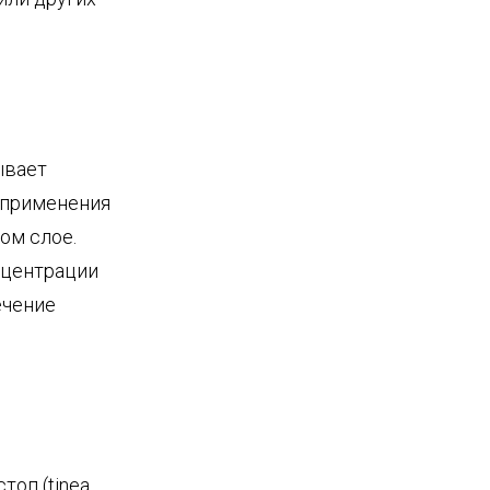
ывает
 применения
ом слое.
нцентрации
ечение
топ (tinea