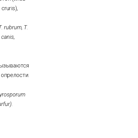
ruris),
Т.
rubrum
,
Т.
canis
,
вызываются
 опрелости.
tyrosporum
rfur
).