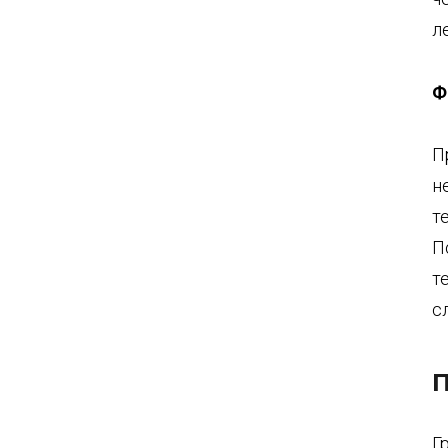
л
Ф
П
н
т
П
т
с
П
Г