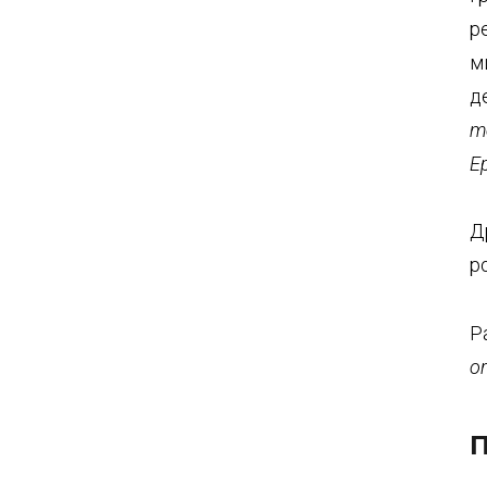
p
м
д
m
E
Д
р
Р
or
П