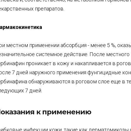
екарственных препаратов.
армакокинетика
ри местном применении абсорбция - менее 5 %, оказ
езначительное системное действие. После местного
ербинафин проникает в кожу и накапливается в рогов
осле 7 дней наружного применения фунгицидные ко
ербинафина обнаруживаются в роговом слое еще в т
ледующих 7 дней.
оказания к применению
рибковые инфекции кожи, такие как дерматомикозы с