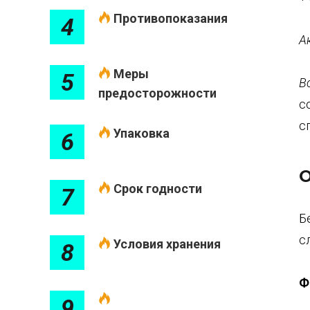
Противопоказания
4
А
Меры
5
В
предосторожности
с
с
Упаковка
6
О
Срок годности
7
Б
с
Условия хранения
8
Ф
9