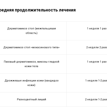
редняя продолжительность лечения
Дерматомикоз стоп (межпальцевая
1 неделя 1 раз
область)
Дерматомикоз стоп «мокасинового типа»
2 недели 2 раз
Паховый дерматомикоз, микозы гладкой
1 неделя 1 раз
кожи тела
Дрожжевые инфекции кожи (кандидоз
1 неделя 1-2 ра
кожи)
Разноцветный лишай
2 недели 1-2 ра