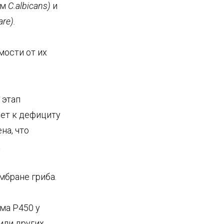
ом
C
.
albicans
)
и
are
).
мости от их
 этап
дет к дефициту
на, что
а
мбране гриба.
ма Р450 у
или других