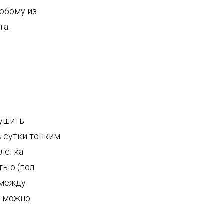
юбому из
та.
сушить
в сутки тонким
слегка
тью (под
 между
а можно