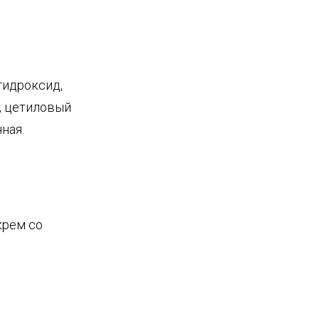
гидроксид,
, цетиловый
ная.
крем со