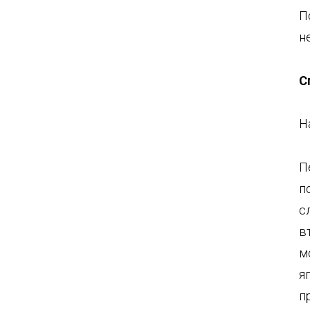
П
н
С
Н
П
п
с
в
м
я
п