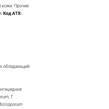
 кожи. Прочие
я.
Код
ATX
:
я, обладающий
унгицидное
brum
,
T
.
icrosporum