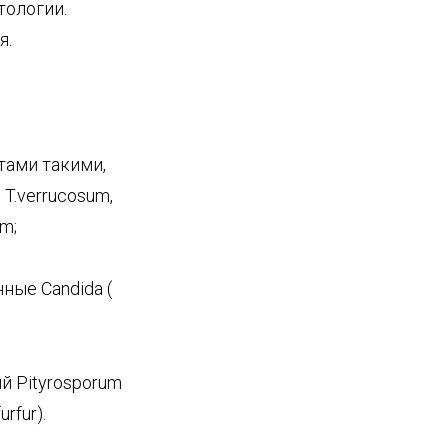
тологии.
я.
тами такими,
 T.verrucosum,
um;
ные Candida (
ый Pityrosporum
rfur).