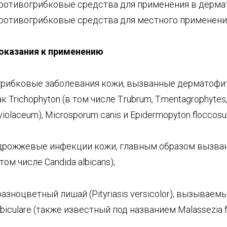
ротивогрибковые средства для применения в дерма
ротивогрибковые средства для местного применени
оказания к
применению
 грибковые заболевания кожи, вызванные дерматофи
ак Trichophyton (в том числе T.rubrum, T.mentagrophytes,
.violaceum), Microsporum canis и Epidermopyton floccos
 дрожжевые инфекции кожи, главным образом вызван
 том числе Candida albicans);
 разноцветный лишай (Pityriasis versicolor), вызываем
rbiculare (также известный под названием Malassezia fu