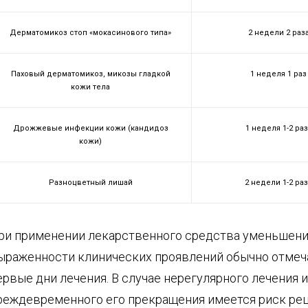
Дерматомикоз стоп «мокасинового типа»
2 недели 2 раз
Паховый дерматомикоз, микозы гладкой
1 неделя 1 раз
кожи тела
Дрожжевые инфекции кожи (кандидоз
1 неделя 1-2 ра
кожи)
Разноцветный лишай
2 недели 1-2 ра
ри применении лекарственного средства уменьшен
ыраженности клинических проявлений обычно отмеч
ервые дни лечения. В случае нерегулярного лечения 
реждевременного его прекращения имеется риск ре