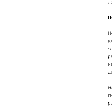
ле
П
Н
к
ч
р
н
д
Н
г
р