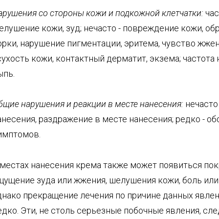
арушения со стороны кожи и подкожной клетчатки:
час
елушение кожи, зуд; нечасто - повреждение кожи, об
орки, нарушение пигментации, эритема, чувство жжен
 сухость кожи, контактный дерматит, экзема; частота 
ыпь.
бщие нарушения и реакции в месте нанесения:
нечасто 
анесения, раздражение в месте нанесения; редко - о
имптомов.
 местах нанесения крема также может появиться пок
щущение зуда или жжения, шелушения кожи, боль или
днако прекращение лечения по причине данных явлен
едко. Эти, не столь серьезные побочные явления, сле