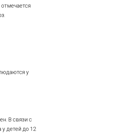
е отмечается
з.
блюдаются у
н. В связи с
 у детей до 12