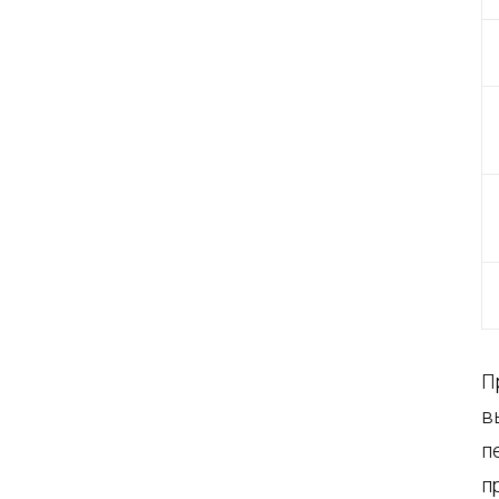
П
в
п
п