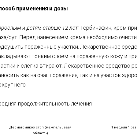
пособ
применения
и дозы
зрослым и детям старше 12 лет:
Тербинафин, крем при
аза/сут. Перед нанесением крема необходимо очисти
одсушить пораженные участки. Лекарственное сред
акладывают тонким слоем на пораженную кожу и п
частки и слегка втирают. Лекарственное средство 
аносить как на очаг поражения, так и на участок здо
округ него.
редняя продолжительность лечения:
Дерматомикоз стоп (межпальцевая
1 неделя 1 раз
область)