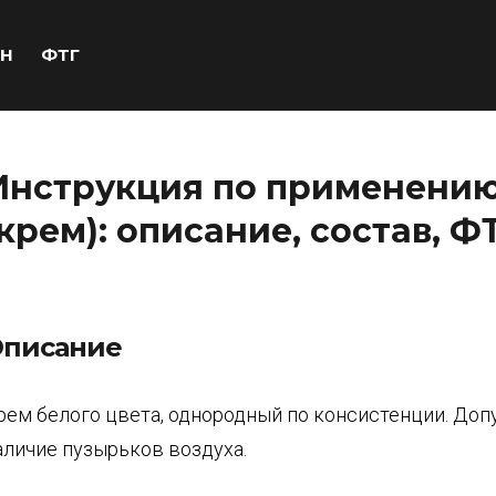
Н
ФТГ
Инструкция по применени
(крем): описание, состав, Ф
писание
рем белого цвета, однородный по консистенции. Доп
аличие пузырьков воздуха.