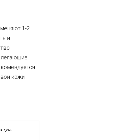
меняют 1-2
ть и
ство
рилегающие
рекомендуется
ровой кожи
 в день