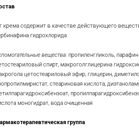
остав
 г крема содержит в качестве действующего вещест
ербинафина гидрохлорида.
спомогательные вещества:
пропиленгликоль, парафин
етостеариловый спирт, макроголглицерина гидрокси
акрогола цетостеариловый эфир, глицерин, диметил
зопропилмиристат, стеариновая кислота, диэтанолам
етилпарагидроксибензоат, пропилпарагидроксибензо
ислота моногидрат, вода очищенная.
армакотерапевтическая группа