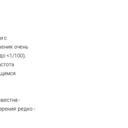
и с
ения: очень
до <1/100);
астота
ющимся
вестна -
зрения:
редко -