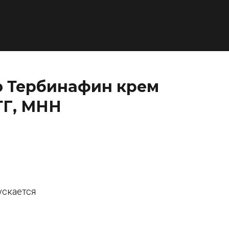
ю Тербинафин крем
ТГ, МНН
ускается