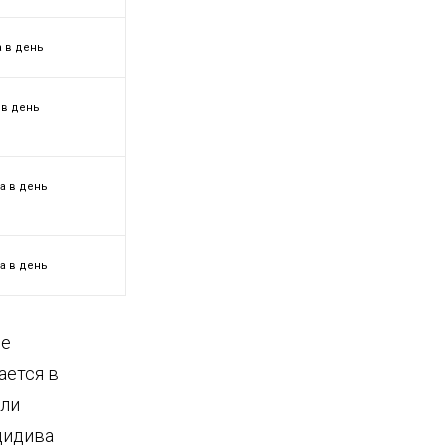
а в день
 в день
за в день
за в день
ие
ается в
или
цидива