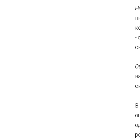
Н
ш
к
-
с
О
н
с
В
о
о
р