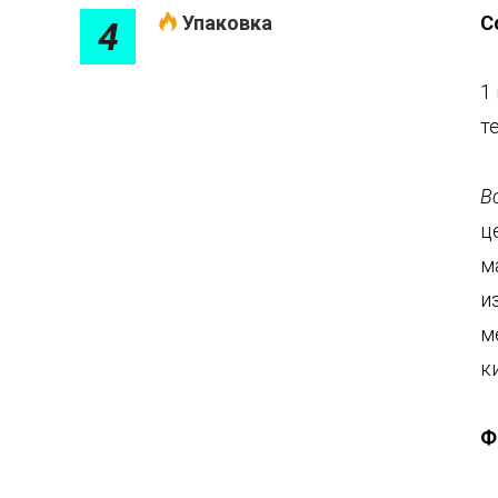
С
Упаковка
4
1
т
В
ц
м
и
м
к
Ф