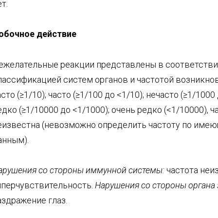
т.
обочное
действие
ежелательные реакции представлены в соответстви
лассификацией систем органов и частотой возникнов
асто (≥1/10); часто (≥1/100 до <1/10); нечасто (≥1/1000 
едко (≥1/10000 до <1/1000); очень редко (<1/10000), ч
еизвестна (невозможно определить частоту по име
анным).
арушения со стороны иммунной системы:
частота неиз
иперчувствительность.
Нарушения со стороны органа 
аздражение глаз.