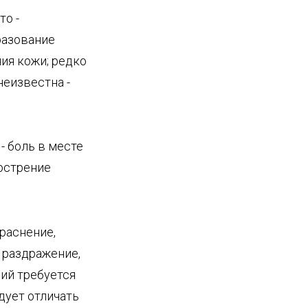
то -
разование
ия кожи; редко
неизвестна -
- боль в месте
бострение
раснение,
 раздражение,
ий требуется
дует отличать