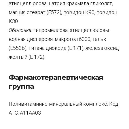
этилцеллюлоза, натрия крахмала гликолят,
магния стеарат (Е572), повидон К90, повидон
К30.
Оболочка
: гипромеллоза, этилцеллюлозы
водная дисперсия, макрогол 6000, тальк
(Е553Ь), титана диоксид (Е 171), железа оксид
желтый (Е 172).
Фармакотерапевтическая
группа
Поливитаминно-минеральный комплекс. Код
АТС: А11АА03