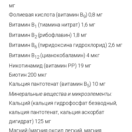
мг
Фолиевая кислота (витамин В
) 0,8 мг
9
Витамин В
(тиамина нитрат) 1,6 мг
1
Витамин В
(рибофлавин) 1,8 мг
2
Витамин В
(пиридоксина гидрохлорид) 2,6 мг
6
Витамин В
(цианокобаламин) 4 мкг
12
Никотинамид (витамин РР) 19 мг
Биотин 200 мкг
Кальция пантотенат (витамин В
) 10 мг
5
Минеральные вещества и микроэлементы:
Кальций (кальция гидрофосфат безводный,
кальция пантотенат, кальция аскорбат
дигидрат) 125 мг
Магний (магния оксид легкий, магния