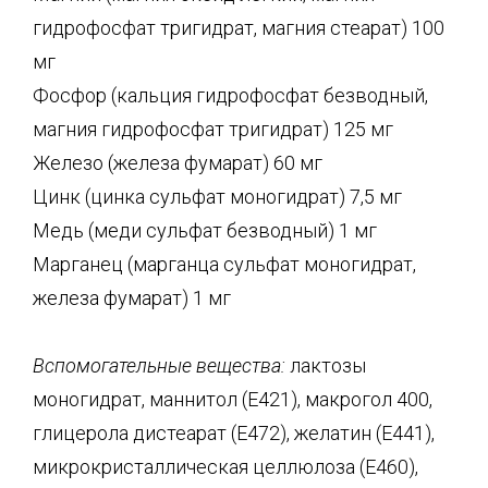
гидрофосфат тригидрат, магния стеарат) 100
мг
Фосфор (кальция гидрофосфат безводный,
магния гидрофосфат тригидрат) 125 мг
Железо (железа фумарат) 60 мг
Цинк (цинка сульфат моногидрат) 7,5 мг
Медь (меди сульфат безводный) 1 мг
Марганец (марганца сульфат моногидрат,
железа фумарат) 1 мг
Вспомогательные вещества:
лактозы
моногидрат, маннитол (Е421), макрогол 400,
глицерола дистеарат (Е472), желатин (Е441),
микрокристаллическая целлюлоза (Е460),