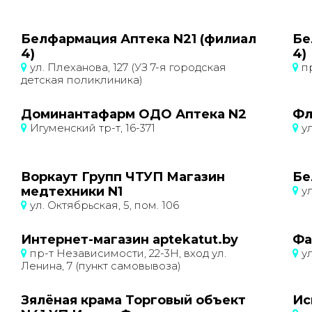
Белфармация Аптека N21 (филиал
Бе
4)
4)
ул. Плеханова, 127 (УЗ 7-я городская
пр
детская поликлиника)
Доминантафарм ОДО Аптека N2
Фл
Игуменский тр-т, 16-371
ул
Воркаут Групп ЧТУП Магазин
Бе
медтехники N1
ул
ул. Октябрьская, 5, пом. 106
Интернет-магазин aptekatut.by
Фа
пр-т Независимости, 22-3Н, вход ул.
ул
Ленина, 7 (пункт самовывоза)
Зялёная крама Торговый объект
Ис