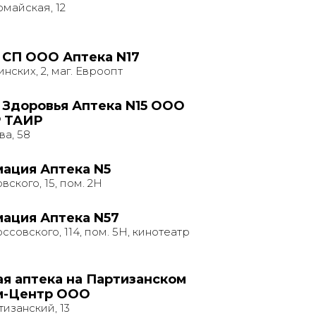
майская, 12
 СП ООО Аптека N17
нских, 2, маг. Евроопт
 Здоровья Аптека N15 ООО
 ТАИР
ва, 58
ация Аптека N5
вского, 15, пом. 2Н
ация Аптека N57
ссовского, 114, пом. 5Н, кинотеатр
я аптека на Партизанском
м-Центр ООО
изанский, 13