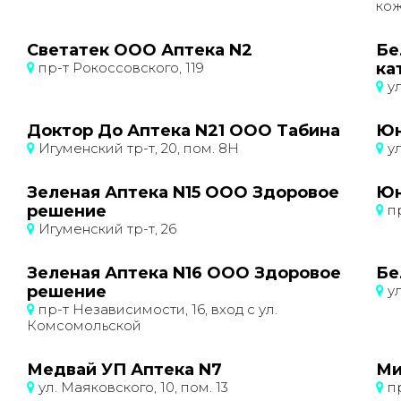
кож
Светатек ООО Аптека N2
Бе
пр-т Рокоссовского, 119
ка
ул
Доктор До Аптека N21 ООО Табина
Юн
Игуменский тр-т, 20, пом. 8Н
ул
Зеленая Аптека N15 ООО Здоровое
Юн
решение
пр
Игуменский тр-т, 26
Зеленая Аптека N16 ООО Здоровое
Бе
решение
ул
пр-т Независимости, 16, вход с ул.
Комсомольской
Медвай УП Аптека N7
Ми
ул. Маяковского, 10, пом. 13
пр