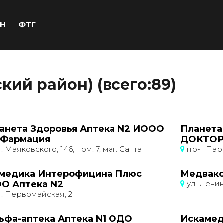
Н
ФТГ
кий район) (всего:89)
анета Здоровья Аптека N2 ИООО
Планета
Фармация
ДОКТОР
. Маяковского, 146, пом. 7, маг. Санта
пр-т Пар
медика Интерофицина Плюс
Медвакс
О Аптека N2
ул. Ленин
. Первомайская, 2
ьфа-аптека Аптека N1 ОДО
Искамед