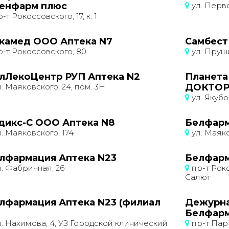
енфарм плюс
ул. Перво
-т Рокоссовского, 17, к. 1
камед ООО Аптека N7
Самбест
-т Рокоссовского, 80
ул. Пруши
лЛекоЦентр РУП Аптека N2
Планета
. Маяковского, 24, пом. 3Н
ДОКТОР
ул. Якубо
дикс-С ООО Аптека N8
Белфарм
. Маяковского, 174
ул. Маяко
лфармация Аптека N23
Белфарм
. Фабричная, 26
пр-т Роко
Салют
лфармация Аптека N23 (филиал
Дежурна
Белфар
. Нахимова, 4, УЗ Городской клинический
пр-т Парт