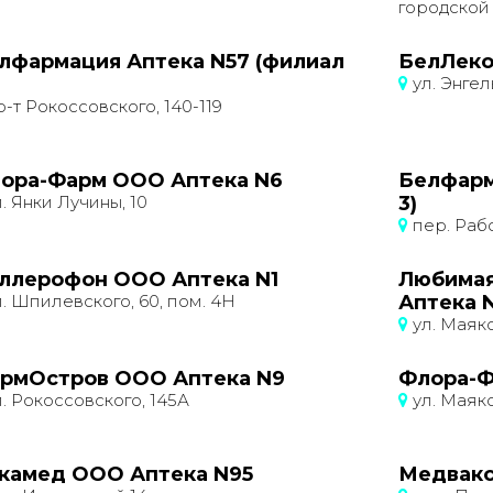
городской
лфармация Аптека N57 (филиал
БелЛеко
ул. Энгель
-т Рокоссовского, 140-119
ора-Фарм ООО Аптека N6
Белфарм
. Янки Лучины, 10
3)
пер. Рабо
ллерофон ООО Аптека N1
Любимая
. Шпилевского, 60, пом. 4Н
Аптека 
ул. Маяко
рмОстров ООО Аптека N9
Флора-Ф
. Рокоссовского, 145А
ул. Маяко
камед ООО Аптека N95
Медвакс