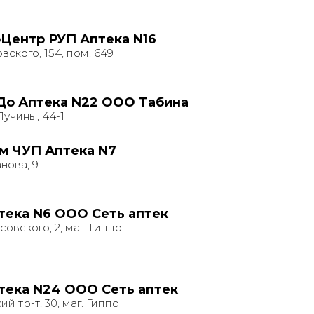
Центр РУП Аптека N16
вского, 154, пом. 649
До Аптека N22 ООО Табина
Лучины, 44-1
 ЧУП Аптека N7
нова, 91
птека N6 ООО Сеть аптек
совского, 2, маг. Гиппо
птека N24 ООО Сеть аптек
й тр-т, 30, маг. Гиппо