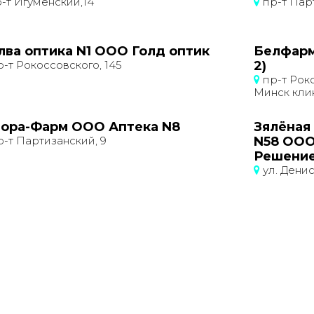
-т Игуменский,14
пр-т Парт
лва оптика N1 ООО Голд оптик
Белфарм
-т Рокоссовского, 145
2)
пр-т Роко
Минск клин
ора-Фарм ООО Аптека N8
Зялёная
-т Партизанский, 9
N58 ООО
Решение
ул. Денис