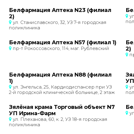
Белфармация Аптека N23 (филиал
Бе
2)
ул
по
ул. Станиславского, 32, УЗ 7-я городская
поликлиника
Белфармация Аптека N57 (филиал 1)
Бе
пр-т Рокоссовского, 114, маг. Рублевский
2)
пр
Белфармация Аптека N88 (филиал
Зя
1)
УП
ул. Энгельса, 25, Кардиодиспансер при УЗ
ул
2-й городской клинической больнице, 2 этаж
по
Зялёная крама Торговый объект N7
Бе
УП Ирина-Фарм
ул
ул. Плеханова, 60, к. 2, УЗ 18-я городская
поликлиника