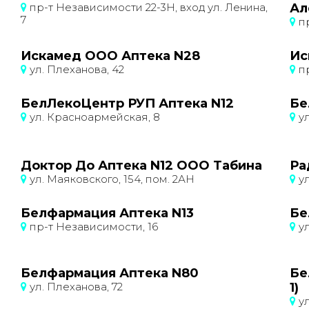
пр-т Независимости 22-3Н, вход ул. Ленина,
Ал
7
пр
Искамед ООО Аптека N28
Ис
ул. Плеханова, 42
пр
БелЛекоЦентр РУП Аптека N12
Бе
ул. Красноармейская, 8
ул
Доктор До Аптека N12 ООО Табина
Ра
ул. Маяковского, 154, пом. 2АН
ул
Белфармация Аптека N13
Бе
пр-т Независимости, 16
ул
Белфармация Аптека N80
Бе
ул. Плеханова, 72
1)
ул