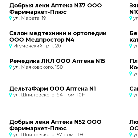
Добрыя леки Аптека N37 ООО
Зя
Фарммаркет-Плюс
N1
ул. Марата, 19
ул
Салон медтехники и ортопедии
Бе
ООО Медпростор N4
ка
Игуменский тр-т, 20
ул
Ремедика ЛКЛ ООО Аптека N15
Пл
ул. Маяковского, 158
Ко
ул
ДельтаФарм ООО Аптека N1
Са
ул. Шпилевского, 54, пом. 10Н
ул
Добрыя леки Аптека N52 ООО
Лю
Фарммаркет-Плюс
ОО
ул. Шпилевского, 57, пом. 11Н
ул