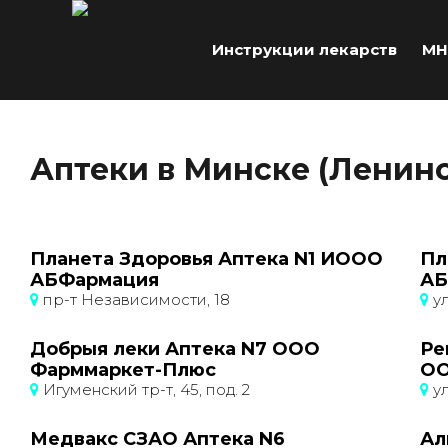
Инструкции лекарств
МН
Аптеки в Минске (Ленинс
Планета Здоровья Аптека N1 ИООО
Пл
АБФармация
АБ
пр-т Независимости, 18
ул
Добрыя леки Аптека N7 ООО
Ре
Фарммаркет-Плюс
ОО
Игуменский тр-т, 45, под. 2
ул
Медвакс СЗАО Аптека N6
Ал