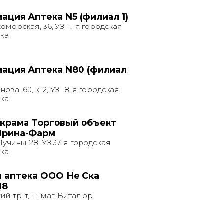
ация Аптека N5 (филиал 1)
оморская, 36, УЗ 11-я городская
ка
ация Аптека N80 (филиал
ова, 60, к. 2, УЗ 18-я городская
ка
 крама Торговый объект
Ирина-Фарм
Лучины, 28, УЗ 37-я городская
ка
 аптека ООО Не Ска
N8
й тр-т, 11, маг. Виталюр