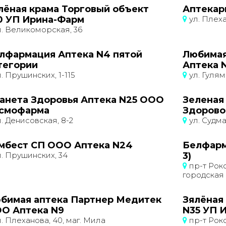
лёная крама Торговый объект
Аптекар
0 УП Ирина-Фарм
ул. Плеха
. Великоморская, 36
лфармация Аптека N4 пятой
Любимая
тегории
Аптека 
. Прушинских, 1-115
ул. Гулям
анета Здоровья Аптека N25 ООО
Зеленая
смофарма
Здорово
. Денисовская, 8-2
ул. Судма
мбест СП ООО Аптека N24
Белфарм
. Прушинских, 34
3)
пр-т Роко
городская
бимая аптека Партнер Медитек
Зялёная
О Аптека N9
N35 УП 
. Плеханова, 40, маг. Мила
пр-т Роко