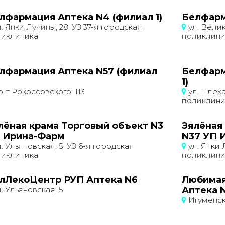
лфармация Аптека N4 (филиал 1)
Белфарм
. Янки Лучины, 28, УЗ 37-я городская
ул. Велик
ликлиника
поликлини
лфармация Аптека N57 (филиал
Белфарм
1)
-т Рокоссовского, 113
ул. Плехан
поликлини
лёная крама Торговый объект N3
Зялёная
 Ирина-Фарм
N37 УП 
. Ульяновская, 5, УЗ 6-я городская
ул. Янки 
ликлиника
поликлини
лЛекоЦентр РУП Аптека N6
Любимая
. Ульяновская, 5
Аптека 
Игуменски