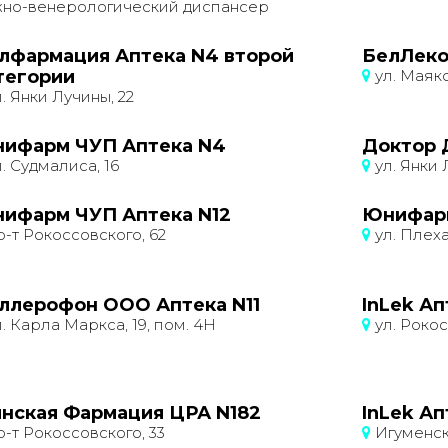
но-венерологический диспансер
лфармация Аптека N4 второй
БелЛеко
тегории
ул. Маяко
. Янки Лучины, 22
ифарм ЧУП Аптека N4
Доктор 
. Судмалиса, 16
ул. Янки 
ифарм ЧУП Аптека N12
Юнифарм
-т Рокоссовского, 62
ул. Плеха
ллерофон ООО Аптека N11
InLek А
. Карла Маркса, 19, пом. 4Н
ул. Рокос
нская Фармация ЦРА N182
InLek А
-т Рокоссовского, 33
Игуменски