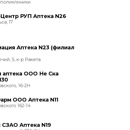
 поликлиники
Центр РУП Аптека N26
са, 17
ация Аптека N23 (филиал
чий, 5, к-р Ракета
 аптека ООО Не Ска
N30
вского, 16-2Н
арм ООО Аптека N11
вского 162-14
 СЗАО Аптека N19