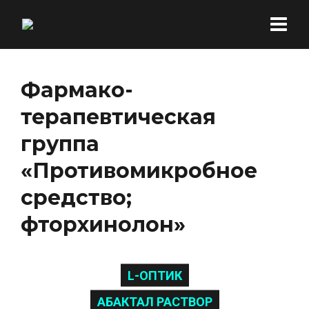
Фармако-
терапевтическая
группа
«Противомикробное
средство;
фторхинолон»
L-ОПТИК
АБАКТАЛ РАСТВОР